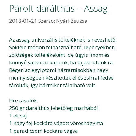
Párolt darálthús – Assag
2018-01-21
Szerző:
Nyári Zsuzsa
Az assag univerzális tölteléknek is nevezhető.
Sokféle módon felhasználható, lepényekben,
zöldségek töltelékeként, de úgyis finom és
könnyű vacsorát kapunk, ha tojást ütünk rá.
Régen az egyiptomi háztartásokban nagy
mennyiségben készítették el és zsírral fedve
tárolták, így bármikor tálalható volt.
Hozzávalók:
250 gr darálthús lehetőleg marhából
1 ek vaj
1 nagy fej kockára vágott vöröshagyma
1 paradicsom kockára vágva