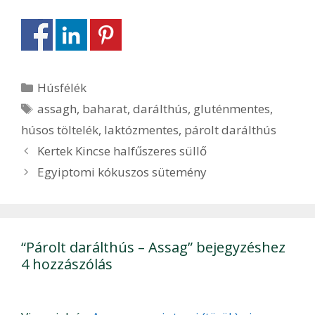
Kategória
Húsfélék
Címkék
assagh
,
baharat
,
darálthús
,
gluténmentes
,
húsos töltelék
,
laktózmentes
,
párolt darálthús
Bejegyzés
Kertek Kincse halfűszeres süllő
navigáció
Egyiptomi kókuszos sütemény
“Párolt darálthús – Assag” bejegyzéshez
4 hozzászólás