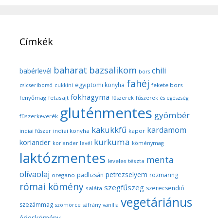
Címkék
baharat
bazsalikom
chili
babérlevél
bors
fahéj
egyiptomi konyha
fekete bors
csicseriborsó
cukkíni
fokhagyma
fenyőmag
fetasajt
fűszerek
fűszerek és egészség
gluténmentes
gyömbér
fűszerkeverék
kakukkfű
kardamom
indiai konyha
kapor
indiai fűszer
kurkuma
koriander
koriander levél
köménymag
laktózmentes
menta
leveles tészta
olívaolaj
petrezselyem
padlizsán
rozmaring
oregano
római kömény
szegfűszeg
szerecsendió
saláta
vegetáriánus
szezámmag
szömörce
sáfrány
vanília
édeskömény