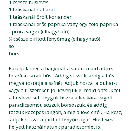
1 csésze húsleves
1 teáskanál
baharat
1 teáskanál őrölt koriander
1 teáskanál erős paprika vagy egy zöld paprika
apróra vágva (elhagyható)
¼ csésze pirított fenyőmag (elhagyható)
só
bors
Pároljuk meg a hagymát a vajon, majd adjuk
hozzá a darált hús,. Addig süssük, amíg a hús
megváltoztatja a színét. Adjuk hozzá a buhar-t
vagy a fűszereket, jól keverjük el majd öntsük fel
a húslevessel. Teygük hozzá a kockára vágott
paradicsomot, sózzuk borsozzuk, és addig
főzzük közepes lángon, amíg a leve elfő . Ha kész,
adjuk hozzá a pirított fenyőmagot. Húsleves
helyett használhatunk paradicsomlét is.