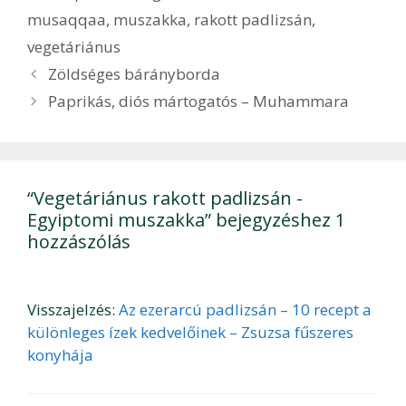
musaqqaa
,
muszakka
,
rakott padlizsán
,
vegetáriánus
Bejegyzés
Zöldséges bárányborda
navigáció
Paprikás, diós mártogatós – Muhammara
“Vegetáriánus rakott padlizsán -
Egyiptomi muszakka” bejegyzéshez 1
hozzászólás
Visszajelzés:
Az ezerarcú padlizsán – 10 recept a
különleges ízek kedvelőinek – Zsuzsa fűszeres
konyhája