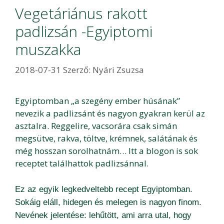
Vegetáriánus rakott
padlizsán -Egyiptomi
muszakka
2018-07-31
Szerző:
Nyári Zsuzsa
Egyiptomban „a szegény ember húsának”
nevezik a padlizsánt és nagyon gyakran kerül az
asztalra. Reggelire, vacsorára csak simán
megsütve, rakva, töltve, krémnek, salátának és
még hosszan sorolhatnám… Itt a blogon is sok
receptet találhattok padlizsánnal.
Ez az egyik legkedveltebb recept Egyiptomban.
Sokáig eláll, hidegen és melegen is nagyon finom.
Nevének jelentése: lehűtött, ami arra utal, hogy