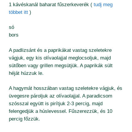
1 kávéskanál baharat fűszerkeverék (
tudj meg
többet itt
)
só
bors
A padlizsánt és a paprikákat vastag szeletekre
vágjuk, egy kis olívaolajjal meglocsoljuk, majd
sütőben vagy grillen megsütjük. A paprikák sült
héját húzzuk le.
A hagymát hosszában vastag szeletekre vágjuk, és
üvegesre pároljuk az olívaolajjal. A paradicsom
szósszal együtt is pirítjuk 2-3 percig, majd
felengedjük a húslevessel. Fűszerezzük, és 10
percig főzzük.