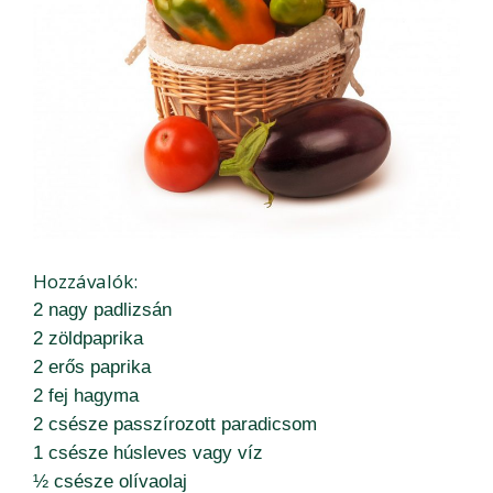
Hozzávalók:
2 nagy padlizsán
2 zöldpaprika
2 erős paprika
2 fej hagyma
2 csésze passzírozott paradicsom
1 csésze húsleves vagy víz
½ csésze olívaolaj