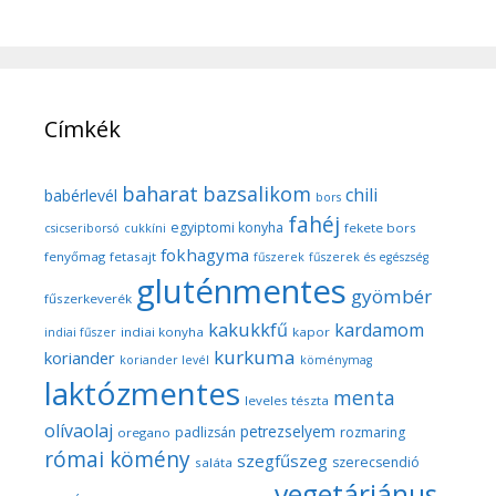
Címkék
baharat
bazsalikom
chili
babérlevél
bors
fahéj
egyiptomi konyha
fekete bors
csicseriborsó
cukkíni
fokhagyma
fenyőmag
fetasajt
fűszerek
fűszerek és egészség
gluténmentes
gyömbér
fűszerkeverék
kakukkfű
kardamom
indiai konyha
kapor
indiai fűszer
kurkuma
koriander
koriander levél
köménymag
laktózmentes
menta
leveles tészta
olívaolaj
petrezselyem
padlizsán
rozmaring
oregano
római kömény
szegfűszeg
szerecsendió
saláta
vegetáriánus