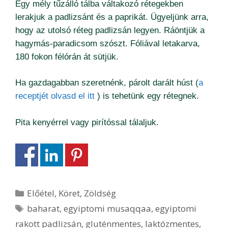
Egy mély tűzálló tálba váltakozó rétegekben
lerakjuk a padlizsánt és a paprikát. Ügyeljünk arra,
hogy az utolsó réteg padlizsán legyen. Ráöntjük a
hagymás-paradicsom szószt. Fóliával letakarva,
180 fokon félórán át sütjük.
Ha gazdagabban szeretnénk, párolt darált húst (
a
receptjét olvasd el itt
) is tehetünk egy rétegnek.
Pita kenyérrel vagy pirítóssal tálaljuk.
Kategória
Előétel
,
Köret
,
Zöldség
Címkék
baharat
,
egyiptomi musaqqaa
,
egyiptomi
rakott padlizsán
,
gluténmentes
,
laktózmentes
,