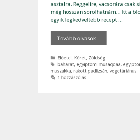
asztalra. Reggelire, vacsorára csak 
még hosszan sorolhatnám… Itt a blog
egyik legkedveltebb recept …
Tovább olvasok…
Kategória
Előétel
,
Köret
,
Zöldség
Címkék
baharat
,
egyiptomi musaqqaa
,
egyipto
muszakka
,
rakott padlizsán
,
vegetáriánus
1 hozzászólás