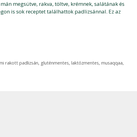
simán megsütve, rakva, töltve, krémnek, salátának és
on is sok receptet találhattok padlizsánnal. Ez az
mi rakott padlizsán
,
gluténmentes
,
laktózmentes
,
musaqqaa
,