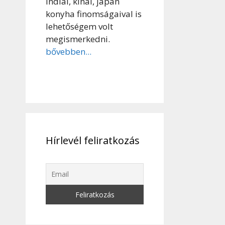
indiai, kínai, japán
konyha finomságaival is
lehetőségem volt
megismerkedni.
bővebben...
Hírlevél feliratkozás