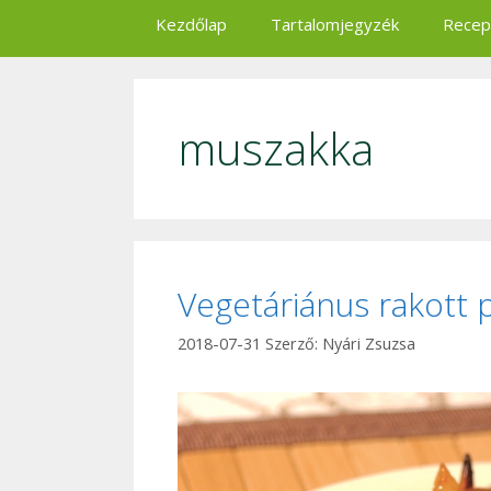
Kezdőlap
Tartalomjegyzék
Recep
muszakka
Vegetáriánus rakott 
2018-07-31
Szerző:
Nyári Zsuzsa