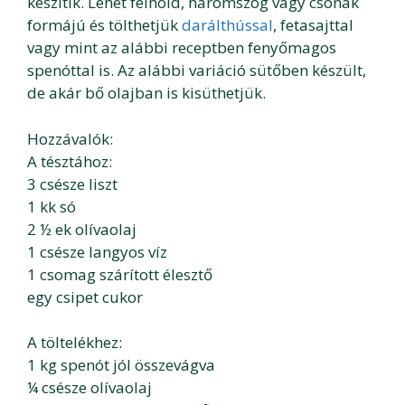
készítik. Lehet félhold, háromszög vagy csónak
formájú és tölthetjük
darálthússal
, fetasajttal
vagy mint az alábbi receptben fenyőmagos
spenóttal is. Az alábbi variáció sütőben készült,
de akár bő olajban is kisüthetjük.
Hozzávalók:
A tésztához:
3 csésze liszt
1 kk só
2 ½ ek olívaolaj
1 csésze langyos víz
1 csomag szárított élesztő
egy csipet cukor
A töltelékhez:
1 kg spenót jól összevágva
¼ csésze olívaolaj