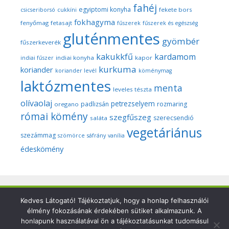
fahéj
egyiptomi konyha
fekete bors
csicseriborsó
cukkíni
fokhagyma
fenyőmag
fetasajt
fűszerek
fűszerek és egészség
gluténmentes
gyömbér
fűszerkeverék
kakukkfű
kardamom
indiai konyha
kapor
indiai fűszer
kurkuma
koriander
koriander levél
köménymag
laktózmentes
menta
leveles tészta
olívaolaj
petrezselyem
padlizsán
rozmaring
oregano
római kömény
szegfűszeg
szerecsendió
saláta
vegetáriánus
szezámmag
szömörce
sáfrány
vanília
édeskömény
Kedves Látogató! Tájékoztatjuk, hogy a honlap felhasználói
Copyright © 2026 Szegedi Fűszeres - Minden fotó és anyag
élmény fokozásának érdekében sütiket alkalmazunk. A
ezen a weboldalon a szerző (Dr. Nyári Zsuzsa) kizárólagos
honlapunk használatával ön a tájékoztatásunkat tudomásul
tulajdonát képezi és a nemzetközi szerzői jogi törvények