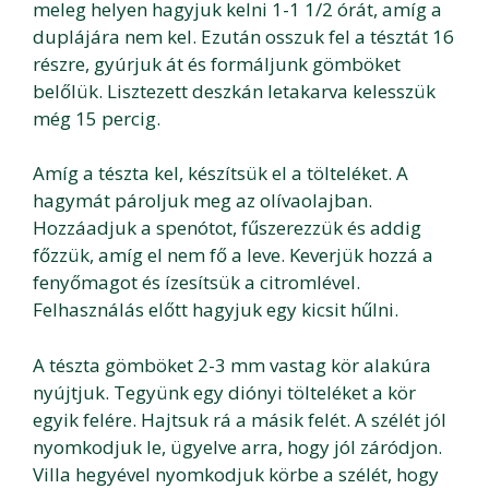
meleg helyen hagyjuk kelni 1-1 1/2 órát, amíg a
duplájára nem kel. Ezután osszuk fel a tésztát 16
részre, gyúrjuk át és formáljunk gömböket
belőlük. Lisztezett deszkán letakarva kelesszük
még 15 percig.
Amíg a tészta kel, készítsük el a tölteléket. A
hagymát pároljuk meg az olívaolajban.
Hozzáadjuk a spenótot, fűszerezzük és addig
főzzük, amíg el nem fő a leve. Keverjük hozzá a
fenyőmagot és ízesítsük a citromlével.
Felhasználás előtt hagyjuk egy kicsit hűlni.
A tészta gömböket 2-3 mm vastag kör alakúra
nyújtjuk. Tegyünk egy diónyi tölteléket a kör
egyik felére. Hajtsuk rá a másik felét. A szélét jól
nyomkodjuk le, ügyelve arra, hogy jól záródjon.
Villa hegyével nyomkodjuk körbe a szélét, hogy