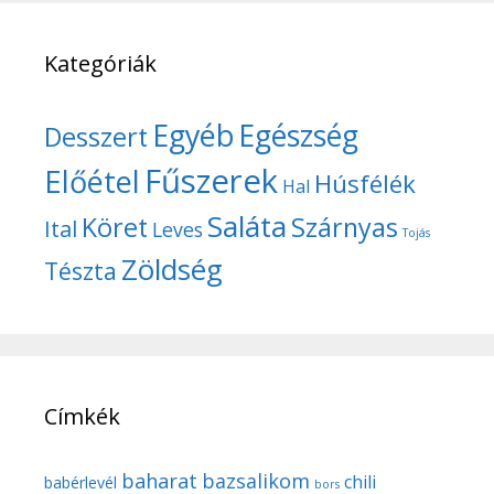
Kategóriák
Egyéb
Egészség
Desszert
Fűszerek
Előétel
Húsfélék
Hal
Saláta
Köret
Szárnyas
Ital
Leves
Tojás
Zöldség
Tészta
Címkék
baharat
bazsalikom
chili
babérlevél
bors