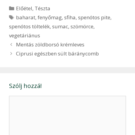
Kategória
Előétel
,
Tészta
Címkék
baharat
,
fenyőmag
,
sfiha
,
spenótos pite
,
spenótos töltelék
,
sumac
,
szömörce
,
vegetáriánus
Bejegyzés
Mentás zöldborsó krémleves
navigáció
Ciprusi egészben sült báránycomb
Szólj hozzá!
Hozzászólás