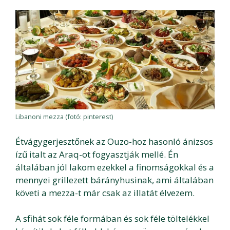
Libanoni mezza (fotó: pinterest)
Étvágygerjesztőnek az Ouzo-hoz hasonló ánizsos
ízű italt az Araq-ot fogyasztják mellé. Én
általában jól lakom ezekkel a finomságokkal és a
mennyei grillezett bárányhusinak, ami általában
követi a mezza-t már csak az illatát élvezem.
A sfihát sok féle formában és sok féle töltelékkel