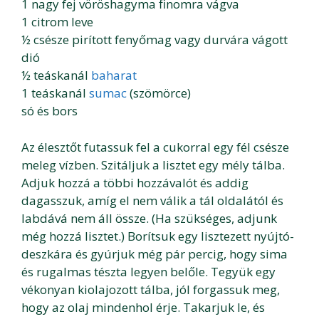
1 nagy fej vöröshagyma finomra vágva
1 citrom leve
½ csésze pirított fenyőmag vagy durvára vágott
dió
½ teáskanál
baharat
1 teáskanál
sumac
(szömörce)
só és bors
Az élesztőt futassuk fel a cukorral egy fél csésze
meleg vízben. Szitáljuk a lisztet egy mély tálba.
Adjuk hozzá a többi hozzávalót és addig
dagasszuk, amíg el nem válik a tál oldalától és
labdává nem áll össze. (Ha szükséges, adjunk
még hozzá lisztet.) Borítsuk egy lisztezett nyújtó-
deszkára és gyúrjuk még pár percig, hogy sima
és rugalmas tészta legyen belőle. Tegyük egy
vékonyan kiolajozott tálba, jól forgassuk meg,
hogy az olaj mindenhol érje. Takarjuk le, és