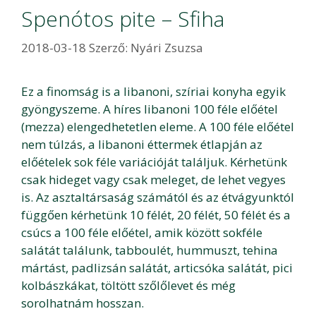
Spenótos pite – Sfiha
2018-03-18
Szerző:
Nyári Zsuzsa
Ez a finomság is a libanoni, szíriai konyha egyik
gyöngyszeme. A híres libanoni 100 féle előétel
(mezza) elengedhetetlen eleme. A 100 féle előétel
nem túlzás, a libanoni éttermek étlapján az
előételek sok féle variációját találjuk. Kérhetünk
csak hideget vagy csak meleget, de lehet vegyes
is. Az asztaltársaság számától és az étvágyunktól
függően kérhetünk 10 félét, 20 félét, 50 félét és a
csúcs a 100 féle előétel, amik között sokféle
salátát találunk, tabboulét, hummuszt, tehina
mártást, padlizsán salátát, articsóka salátát, pici
kolbászkákat, töltött szőlőlevet és még
sorolhatnám hosszan.