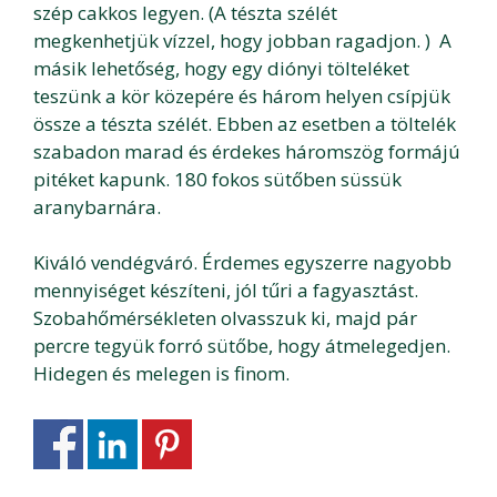
szép cakkos legyen. (A tészta szélét
megkenhetjük vízzel, hogy jobban ragadjon. ) A
másik lehetőség, hogy egy diónyi tölteléket
teszünk a kör közepére és három helyen csípjük
össze a tészta szélét. Ebben az esetben a töltelék
szabadon marad és érdekes háromszög formájú
pitéket kapunk. 180 fokos sütőben süssük
aranybarnára.
Kiváló vendégváró. Érdemes egyszerre nagyobb
mennyiséget készíteni, jól tűri a fagyasztást.
Szobahőmérsékleten olvasszuk ki, majd pár
percre tegyük forró sütőbe, hogy átmelegedjen.
Hidegen és melegen is finom.