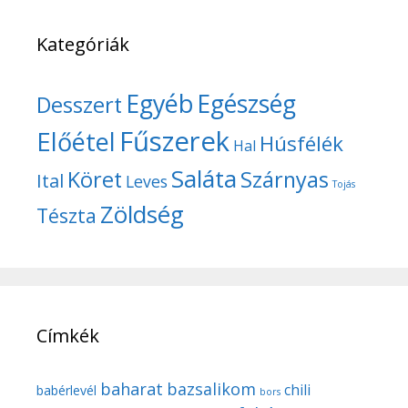
Kategóriák
Egyéb
Egészség
Desszert
Fűszerek
Előétel
Húsfélék
Hal
Saláta
Köret
Szárnyas
Ital
Leves
Tojás
Zöldség
Tészta
Címkék
baharat
bazsalikom
chili
babérlevél
bors