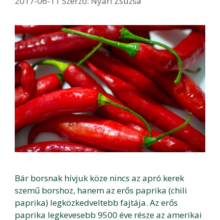
2017-06-11
Szerző:
Nyári Zsuzsa
Bár borsnak hívjuk köze nincs az apró kerek
szemű borshoz, hanem az erős paprika (chili
paprika) legközkedveltebb fajtája. Az erős
paprika legkevesebb 9500 éve része az amerikai