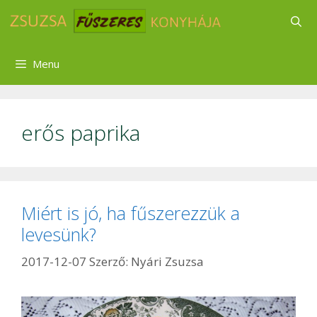
Kilépés
a
tartalomba
Menu
erős paprika
Miért is jó, ha fűszerezzük a
levesünk?
2017-12-07
Szerző:
Nyári Zsuzsa