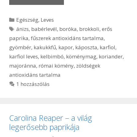
Kategória
Egészség
,
Leves
Címkék
ánizs
,
babérlevél
,
boróka
,
brokkoli
,
erős
paprika
,
fűszerek antioxidáns tartalma
,
gyömbér
,
kakukkfű
,
kapor
,
káposzta
,
karfiol
,
karfiol leves
,
kelbimbó
,
köménymag
,
koriander
,
majoránna
,
római kömény
,
zöldségek
antioxidáns tartalma
1 hozzászólás
Carolina Reaper – a világ
legerősebb paprikája