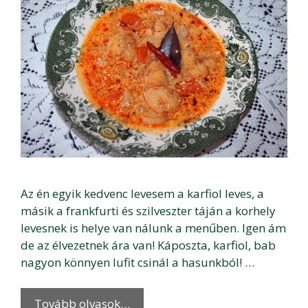
Az én egyik kedvenc levesem a karfiol leves, a
másik a frankfurti és szilveszter táján a korhely
levesnek is helye van nálunk a menűben. Igen ám
de az élvezetnek ára van! Káposzta, karfiol, bab
nagyon könnyen lufit csinál a hasunkból! …
Tovább olvasok…