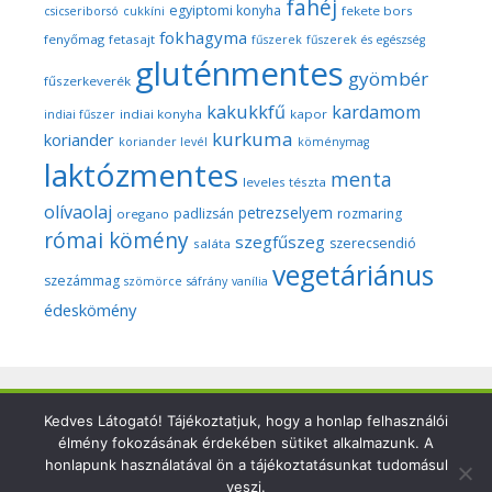
fahéj
egyiptomi konyha
fekete bors
csicseriborsó
cukkíni
fokhagyma
fenyőmag
fetasajt
fűszerek
fűszerek és egészség
gluténmentes
gyömbér
fűszerkeverék
kakukkfű
kardamom
indiai konyha
kapor
indiai fűszer
kurkuma
koriander
koriander levél
köménymag
laktózmentes
menta
leveles tészta
olívaolaj
petrezselyem
padlizsán
rozmaring
oregano
római kömény
szegfűszeg
szerecsendió
saláta
vegetáriánus
szezámmag
szömörce
sáfrány
vanília
édeskömény
Kedves Látogató! Tájékoztatjuk, hogy a honlap felhasználói
Copyright © 2026 Szegedi Fűszeres - Minden fotó és anyag
élmény fokozásának érdekében sütiket alkalmazunk. A
ezen a weboldalon a szerző (Dr. Nyári Zsuzsa) kizárólagos
honlapunk használatával ön a tájékoztatásunkat tudomásul
tulajdonát képezi és a nemzetközi szerzői jogi törvények
veszi.