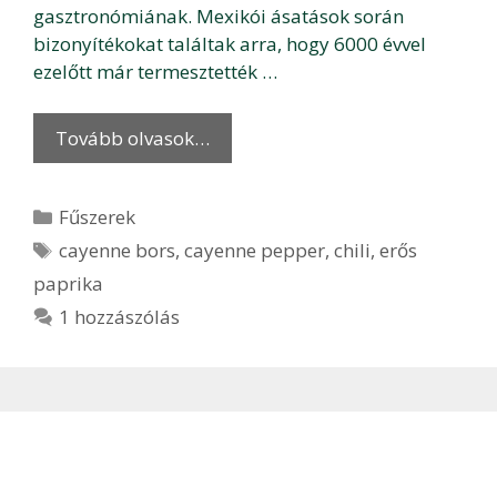
gasztronómiának. Mexikói ásatások során
bizonyítékokat találtak arra, hogy 6000 évvel
ezelőtt már termesztették …
Tovább olvasok…
Kategória
Fűszerek
Címkék
cayenne bors
,
cayenne pepper
,
chili
,
erős
paprika
1 hozzászólás