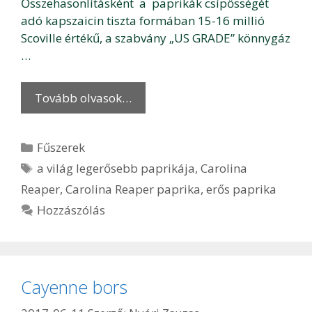
Ősszehasonlításként a paprikák csípősségét
adó kapszaicin tiszta formában 15-16 millió
Scoville értékű, a szabvány „US GRADE” könnygáz
…
Tovább olvasok…
Kategória
Fűszerek
Címkék
a világ legerősebb paprikája
,
Carolina
Reaper
,
Carolina Reaper paprika
,
erős paprika
Hozzászólás
Cayenne bors