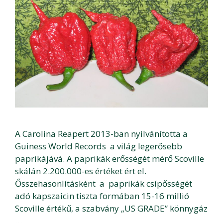
A Carolina Reapert 2013-ban nyilvánította a
Guiness World Records a világ legerősebb
paprikájává. A paprikák erősségét mérő Scoville
skálán 2.200.000-es értéket ért el.
Ősszehasonlításként a paprikák csípősségét
adó kapszaicin tiszta formában 15-16 millió
Scoville értékű, a szabvány „US GRADE” könnygáz
…