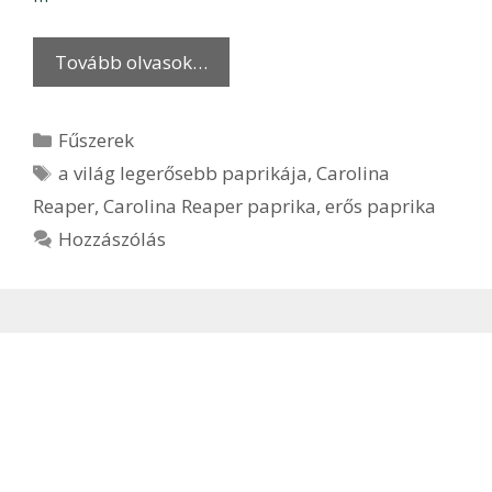
Tovább olvasok…
Kategória
Fűszerek
Címkék
a világ legerősebb paprikája
,
Carolina
Reaper
,
Carolina Reaper paprika
,
erős paprika
Hozzászólás