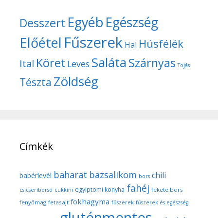
Egyéb
Egészség
Desszert
Fűszerek
Előétel
Húsfélék
Hal
Saláta
Köret
Szárnyas
Ital
Leves
Tojás
Zöldség
Tészta
Címkék
baharat
bazsalikom
chili
babérlevél
bors
fahéj
egyiptomi konyha
fekete bors
csicseriborsó
cukkíni
fokhagyma
fenyőmag
fetasajt
fűszerek
fűszerek és egészség
gluténmentes