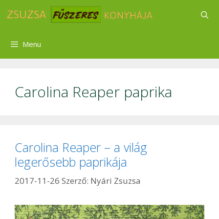
Kilépés
a
tartalomba
Menu
Carolina Reaper paprika
Carolina Reaper – a világ
legerősebb paprikája
2017-11-26
Szerző:
Nyári Zsuzsa