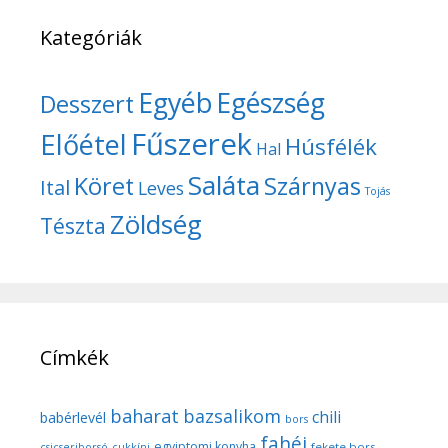
Kategóriák
Egyéb
Egészség
Desszert
Fűszerek
Előétel
Húsfélék
Hal
Saláta
Köret
Szárnyas
Ital
Leves
Tojás
Zöldség
Tészta
Címkék
baharat
bazsalikom
chili
babérlevél
bors
fahéj
egyiptomi konyha
fekete bors
csicseriborsó
cukkíni