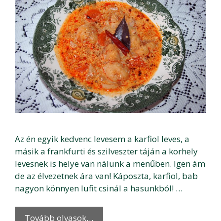
Az én egyik kedvenc levesem a karfiol leves, a
másik a frankfurti és szilveszter táján a korhely
levesnek is helye van nálunk a menűben. Igen ám
de az élvezetnek ára van! Káposzta, karfiol, bab
nagyon könnyen lufit csinál a hasunkból! …
Tovább olvasok…