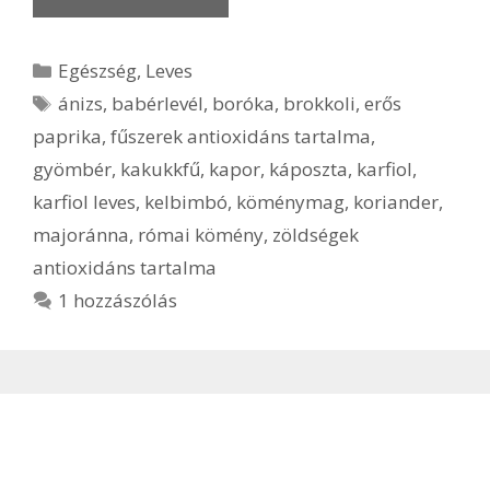
Kategória
Egészség
,
Leves
Címkék
ánizs
,
babérlevél
,
boróka
,
brokkoli
,
erős
paprika
,
fűszerek antioxidáns tartalma
,
gyömbér
,
kakukkfű
,
kapor
,
káposzta
,
karfiol
,
karfiol leves
,
kelbimbó
,
köménymag
,
koriander
,
majoránna
,
római kömény
,
zöldségek
antioxidáns tartalma
1 hozzászólás