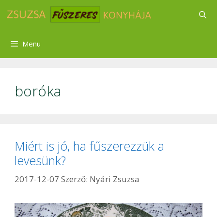
Kilépés
a
tartalomba
Menu
boróka
Miért is jó, ha fűszerezzük a
levesünk?
2017-12-07
Szerző:
Nyári Zsuzsa