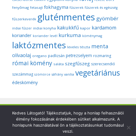
fokhagyma
fenyőmag
fetasajt
fűszerek
fűszerek és egészség
gluténmentes
gyömbér
fűszerkeverék
kakukkfű
kardamom
indiai konyha
kapor
indiai fűszer
kurkuma
koriander
koriander levél
köménymag
laktózmentes
menta
leveles tészta
olívaolaj
petrezselyem
padlizsán
rozmaring
oregano
római kömény
szegfűszeg
szerecsendió
saláta
vegetáriánus
szezámmag
szömörce
sáfrány
vanília
édeskömény
Kedves Látogató! Tájékoztatjuk, hogy a honlap felhasználói
Copyright © 2026 Szegedi Fűszeres - Minden fotó és anyag
élmény fokozásának érdekében sütiket alkalmazunk. A
ezen a weboldalon a szerző (Dr. Nyári Zsuzsa) kizárólagos
honlapunk használatával ön a tájékoztatásunkat tudomásul
tulajdonát képezi és a nemzetközi szerzői jogi törvények
veszi.
védik.Felhasználásuk csak a szerző írásbeli engedélyével