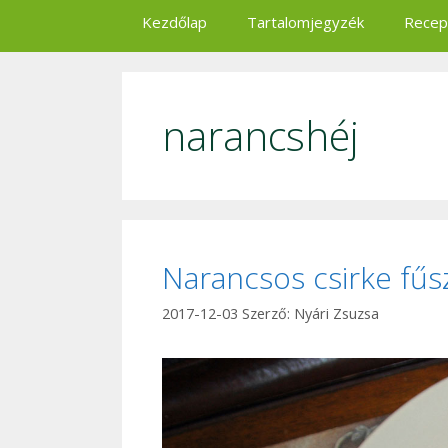
Kezdőlap
Tartalomjegyzék
Recep
narancshéj
Narancsos csirke fű
2017-12-03
Szerző:
Nyári Zsuzsa