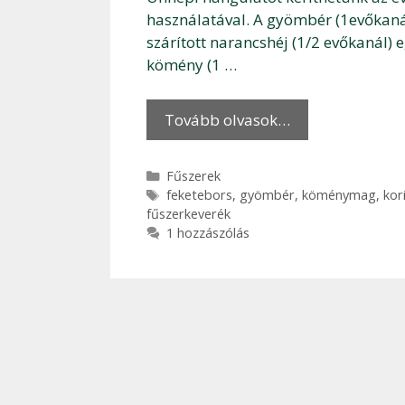
használatával. A gyömbér (1evőkanál
szárított narancshéj (1/2 evőkanál) e
kömény (1 …
Tovább olvasok…
Kategória
Fűszerek
Címkék
feketebors
,
gyömbér
,
köménymag
,
kor
fűszerkeverék
1 hozzászólás