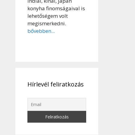
indiai, kínai, japán
konyha finomságaival is
lehetőségem volt
megismerkedni.
bővebben...
Hírlevél feliratkozás