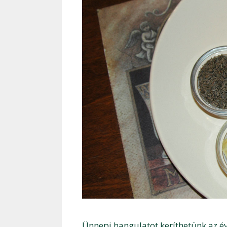
Ünnepi hangulatot keríthetünk az é