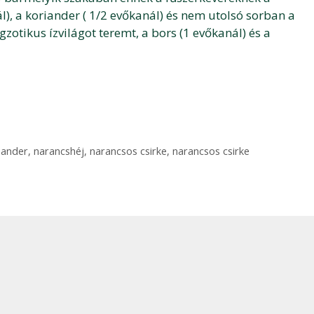
), a koriander ( 1/2 evőkanál) és nem utolsó sorban a
gzotikus ízvilágot teremt, a bors (1 evőkanál) és a
iander
,
narancshéj
,
narancsos csirke
,
narancsos csirke