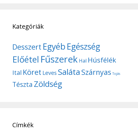
Kategóriák
Egyéb
Egészség
Desszert
Fűszerek
Előétel
Húsfélék
Hal
Saláta
Köret
Szárnyas
Ital
Leves
Tojás
Zöldség
Tészta
Címkék