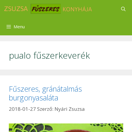
Kilépés
a
tartalomba
Menu
pualo fűszerkeverék
Fűszeres, gránátalmás
burgonyasaláta
2018-01-27
Szerző:
Nyári Zsuzsa