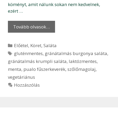
köményt, amit nálunk sokan nem kedvelnek,
ezért …
Tovább olvasok…
Kategória
Előétel
,
Köret
,
Saláta
Címkék
gluténmentes
,
gránátalmás burgonya saláta
,
gránátalmás krumpli saláta
,
laktózmentes
,
menta
,
pualo fűszerkeverék
,
szőlőmagolaj
,
vegetáriánus
Hozzászólás