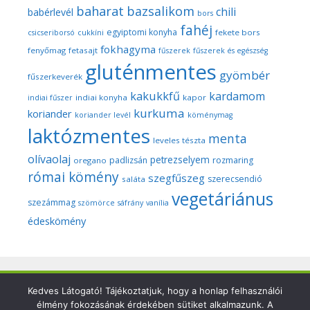
baharat
bazsalikom
chili
babérlevél
bors
fahéj
egyiptomi konyha
fekete bors
csicseriborsó
cukkíni
fokhagyma
fenyőmag
fetasajt
fűszerek
fűszerek és egészség
gluténmentes
gyömbér
fűszerkeverék
kakukkfű
kardamom
indiai konyha
kapor
indiai fűszer
kurkuma
koriander
koriander levél
köménymag
laktózmentes
menta
leveles tészta
olívaolaj
petrezselyem
padlizsán
rozmaring
oregano
római kömény
szegfűszeg
szerecsendió
saláta
vegetáriánus
szezámmag
szömörce
sáfrány
vanília
édeskömény
Copyright © 2026 Szegedi Fűszeres - Minden fotó és anyag
Kedves Látogató! Tájékoztatjuk, hogy a honlap felhasználói
élmény fokozásának érdekében sütiket alkalmazunk. A
ezen a weboldalon a szerző (Dr. Nyári Zsuzsa) kizárólagos