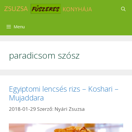
Kilépés
a
tartalomba
Menu
paradicsom szósz
Egyiptomi lencsés rizs – Koshari –
Mujaddara
2018-01-29
Szerző:
Nyári Zsuzsa