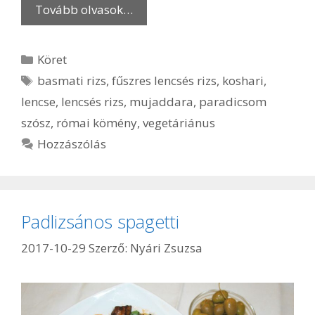
Tovább olvasok…
Kategória
Köret
Címkék
basmati rizs
,
fűszres lencsés rizs
,
koshari
,
lencse
,
lencsés rizs
,
mujaddara
,
paradicsom
szósz
,
római kömény
,
vegetáriánus
Hozzászólás
Padlizsános spagetti
2017-10-29
Szerző:
Nyári Zsuzsa