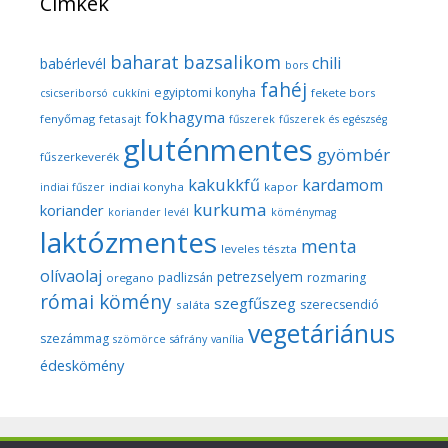
Címkék
baharat
bazsalikom
chili
babérlevél
bors
fahéj
egyiptomi konyha
fekete bors
csicseriborsó
cukkíni
fokhagyma
fenyőmag
fetasajt
fűszerek
fűszerek és egészség
gluténmentes
gyömbér
fűszerkeverék
kakukkfű
kardamom
indiai konyha
kapor
indiai fűszer
kurkuma
koriander
koriander levél
köménymag
laktózmentes
menta
leveles tészta
olívaolaj
petrezselyem
padlizsán
rozmaring
oregano
római kömény
szegfűszeg
szerecsendió
saláta
vegetáriánus
szezámmag
szömörce
sáfrány
vanília
édeskömény