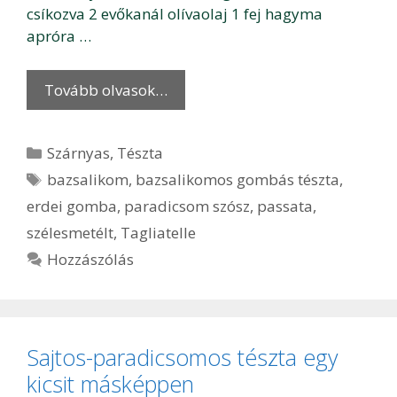
csíkozva 2 evőkanál olívaolaj 1 fej hagyma
apróra …
Tovább olvasok…
Kategória
Szárnyas
,
Tészta
Címkék
bazsalikom
,
bazsalikomos gombás tészta
,
erdei gomba
,
paradicsom szósz
,
passata
,
szélesmetélt
,
Tagliatelle
Hozzászólás
Sajtos-paradicsomos tészta egy
kicsit másképpen