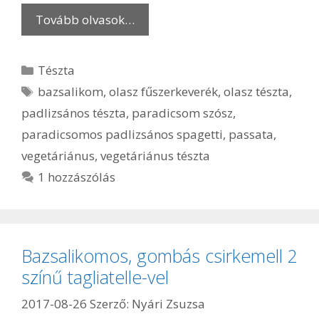
Tovább olvasok…
Kategória
Tészta
Címkék
bazsalikom
,
olasz fűszerkeverék
,
olasz tészta
,
padlizsános tészta
,
paradicsom szósz
,
paradicsomos padlizsános spagetti
,
passata
,
vegetáriánus
,
vegetáriánus tészta
1 hozzászólás
Bazsalikomos, gombás csirkemell 2
színű tagliatelle-vel
2017-08-26
Szerző:
Nyári Zsuzsa