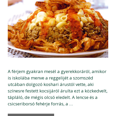
A férjem gyakran mesél a gyerekkoráról, amikor
is iskolába menve a reggelijét a szomszéd
utcában dolgozó koshari árustól vette, aki
színesre festett kocsijáról árulta ezt a közkedvelt,
tápláló, de mégis olcsó eledelt. A lencse és a
csicseriborsó fehérje forrás, a …