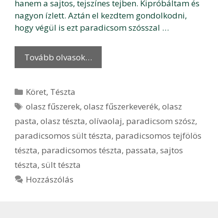
hanem a sajtos, tejszínes tejben. Kipróbáltam és
nagyon ízlett. Aztán el kezdtem gondolkodni,
hogy végül is ezt paradicsom szósszal …
Tovább olvasok…
Kategória
Köret
,
Tészta
Címkék
olasz fűszerek
,
olasz fűszerkeverék
,
olasz
pasta
,
olasz tészta
,
olívaolaj
,
paradicsom szósz
,
paradicsomos sült tészta
,
paradicsomos tejfölös
tészta
,
paradicsomos tészta
,
passata
,
sajtos
tészta
,
sült tészta
Hozzászólás