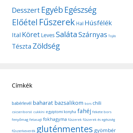
Egyéb
Egészség
Desszert
Fűszerek
Előétel
Húsfélék
Hal
Saláta
Köret
Szárnyas
Ital
Leves
Tojás
Zöldség
Tészta
Címkék
baharat
bazsalikom
chili
babérlevél
bors
fahéj
egyiptomi konyha
fekete bors
csicseriborsó
cukkíni
fokhagyma
fenyőmag
fetasajt
fűszerek
fűszerek és egészség
gluténmentes
gyömbér
fűszerkeverék