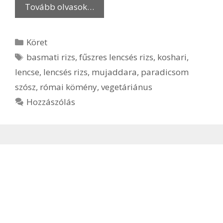
Tovább olvasok…
Kategória
Köret
Címkék
basmati rizs
,
fűszres lencsés rizs
,
koshari
,
lencse
,
lencsés rizs
,
mujaddara
,
paradicsom
szósz
,
római kömény
,
vegetáriánus
Hozzászólás