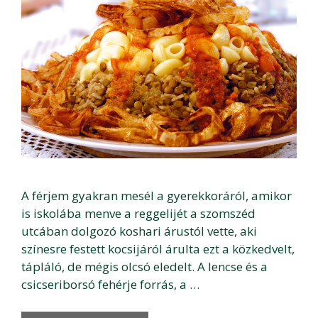
A férjem gyakran mesél a gyerekkoráról, amikor
is iskolába menve a reggelijét a szomszéd
utcában dolgozó koshari árustól vette, aki
színesre festett kocsijáról árulta ezt a közkedvelt,
tápláló, de mégis olcsó eledelt. A lencse és a
csicseriborsó fehérje forrás, a …