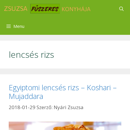
Kilépés
a
tartalomba
Menu
lencsés rizs
Egyiptomi lencsés rizs – Koshari –
Mujaddara
2018-01-29
Szerző:
Nyári Zsuzsa