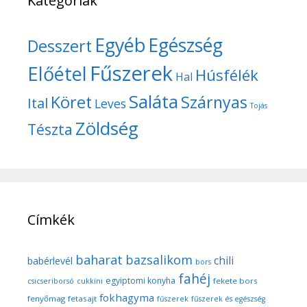
Kategóriák
Egyéb
Egészség
Desszert
Fűszerek
Előétel
Húsfélék
Hal
Saláta
Köret
Szárnyas
Ital
Leves
Tojás
Zöldség
Tészta
Címkék
baharat
bazsalikom
chili
babérlevél
bors
fahéj
egyiptomi konyha
fekete bors
csicseriborsó
cukkíni
fokhagyma
fenyőmag
fetasajt
fűszerek
fűszerek és egészség