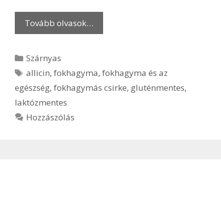
Tovább olvasok…
Kategória
Szárnyas
Címkék
allicin
,
fokhagyma
,
fokhagyma és az
egészség
,
fokhagymás csirke
,
gluténmentes
,
laktózmentes
Hozzászólás