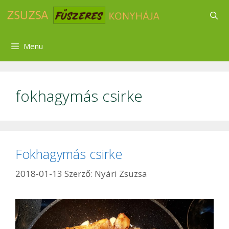
Kilépés
a
tartalomba
Menu
fokhagymás csirke
Fokhagymás csirke
2018-01-13
Szerző:
Nyári Zsuzsa