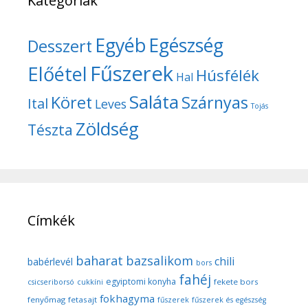
Kategóriák
Egyéb
Egészség
Desszert
Fűszerek
Előétel
Húsfélék
Hal
Saláta
Köret
Szárnyas
Ital
Leves
Tojás
Zöldség
Tészta
Címkék
baharat
bazsalikom
chili
babérlevél
bors
fahéj
egyiptomi konyha
fekete bors
csicseriborsó
cukkíni
fokhagyma
fenyőmag
fetasajt
fűszerek
fűszerek és egészség