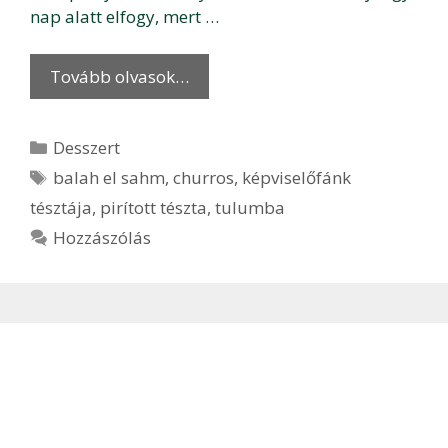
nap alatt elfogy, mert …
Tovább olvasok…
Kategória
Desszert
Címkék
balah el sahm
,
churros
,
képviselőfánk
tésztája
,
pirított tészta
,
tulumba
Hozzászólás