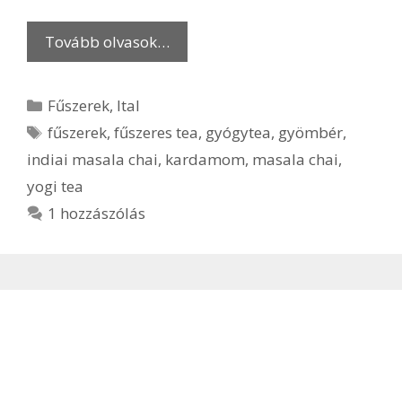
Tovább olvasok…
Kategória
Fűszerek
,
Ital
Címkék
fűszerek
,
fűszeres tea
,
gyógytea
,
gyömbér
,
indiai masala chai
,
kardamom
,
masala chai
,
yogi tea
1 hozzászólás