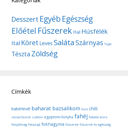
Kategóriák
Egyéb
Egészség
Desszert
Fűszerek
Előétel
Húsfélék
Hal
Saláta
Köret
Szárnyas
Ital
Leves
Tojás
Zöldség
Tészta
Címkék
baharat
bazsalikom
chili
babérlevél
bors
fahéj
egyiptomi konyha
fekete bors
csicseriborsó
cukkíni
fokhagyma
fenyőmag
fetasajt
fűszerek
fűszerek és egészség