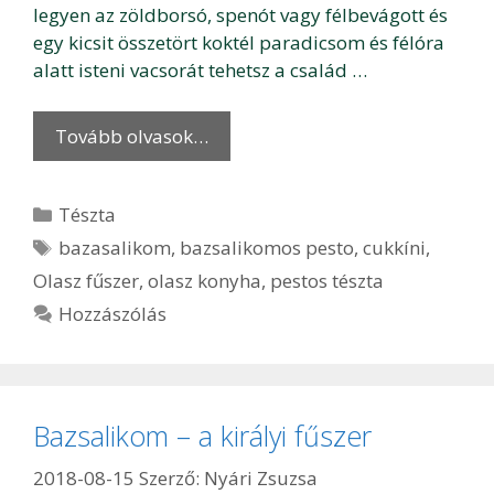
legyen az zöldborsó, spenót vagy félbevágott és
egy kicsit összetört koktél paradicsom és félóra
alatt isteni vacsorát tehetsz a család …
Tovább olvasok…
Kategória
Tészta
Címkék
bazasalikom
,
bazsalikomos pesto
,
cukkíni
,
Olasz fűszer
,
olasz konyha
,
pestos tészta
Hozzászólás
Bazsalikom – a királyi fűszer
2018-08-15
Szerző:
Nyári Zsuzsa