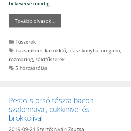
bekeverve mindig …
Tovább olvasok…
Kategória
Fűszerek
Címkék
bazsalikom
,
kakukkfű
,
olasz konyha
,
oregano
,
rozmaring
,
zöldfűszerek
5 hozzászólás
Pesto-s orsó tészta bacon
szalonnával, cukkinivel és
brokkolival
2019-09-21
Szerző:
Nyári Zsuzsa