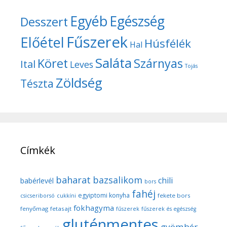
Egyéb
Egészség
Desszert
Fűszerek
Előétel
Húsfélék
Hal
Saláta
Köret
Szárnyas
Ital
Leves
Tojás
Zöldség
Tészta
Címkék
baharat
bazsalikom
chili
babérlevél
bors
fahéj
egyiptomi konyha
fekete bors
csicseriborsó
cukkíni
fokhagyma
fenyőmag
fetasajt
fűszerek
fűszerek és egészség
gluténmentes
gyömbér