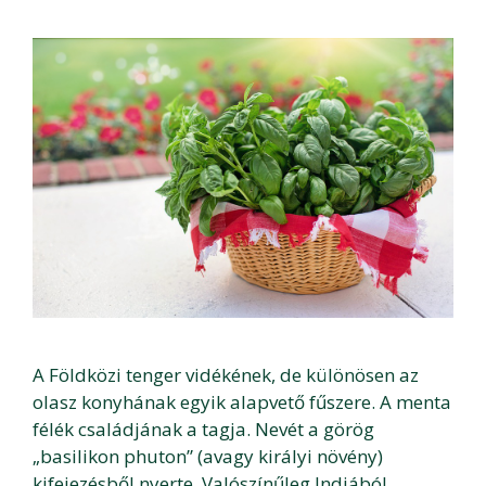
A Földközi tenger vidékének, de különösen az
olasz konyhának egyik alapvető fűszere. A menta
félék családjának a tagja. Nevét a görög
„basilikon phuton” (avagy királyi növény)
kifejezésből nyerte. Valószínűleg Indiából