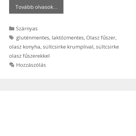
Tovább olvasok…
Kategória
Szárnyas
Címkék
gluténmentes
,
laktózmentes
,
Olasz fűszer
,
olasz konyha
,
sültcsirke krumplival
,
sültcsirke
olasz fűszerekkel
Hozzászólás