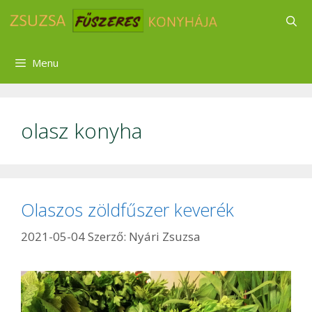
Kilépés
a
tartalomba
Menu
olasz konyha
Olaszos zöldfűszer keverék
2021-05-04
Szerző:
Nyári Zsuzsa