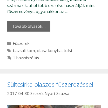
származik, ahol több ezer éve használják mint
fűszernövényt, ugyanakkor az …
Tovább olvasok…
Kategória
Fűszerek
Címkék
bazsalikom
,
olasz konyha
,
tulsi
1 hozzászólás
Sültcsirke olaszos fűszerezéssel
2017-04-30
Szerző:
Nyári Zsuzsa