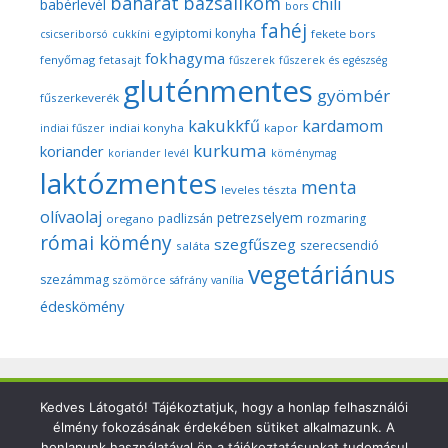
baharat
bazsalikom
chili
babérlevél
bors
fahéj
egyiptomi konyha
fekete bors
csicseriborsó
cukkíni
fokhagyma
fenyőmag
fetasajt
fűszerek
fűszerek és egészség
gluténmentes
gyömbér
fűszerkeverék
kakukkfű
kardamom
indiai konyha
kapor
indiai fűszer
kurkuma
koriander
koriander levél
köménymag
laktózmentes
menta
leveles tészta
olívaolaj
petrezselyem
padlizsán
rozmaring
oregano
római kömény
szegfűszeg
szerecsendió
saláta
vegetáriánus
szezámmag
szömörce
sáfrány
vanília
édeskömény
Copyright © 2026 Szegedi Fűszeres - Minden fotó és anyag
Kedves Látogató! Tájékoztatjuk, hogy a honlap felhasználói
élmény fokozásának érdekében sütiket alkalmazunk. A
ezen a weboldalon a szerző (Dr. Nyári Zsuzsa) kizárólagos
honlapunk használatával ön a tájékoztatásunkat tudomásul