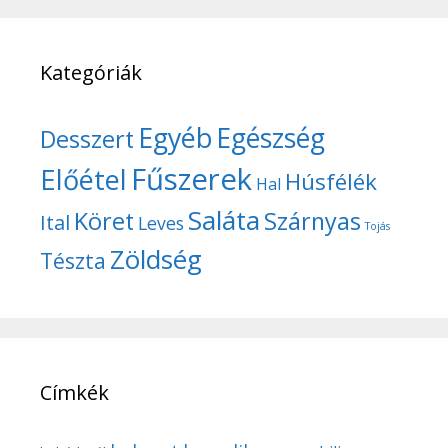
Kategóriák
Egyéb
Egészség
Desszert
Fűszerek
Előétel
Húsfélék
Hal
Saláta
Köret
Szárnyas
Ital
Leves
Tojás
Zöldség
Tészta
Címkék