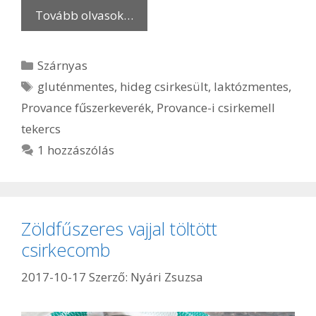
Tovább olvasok…
Kategória
Szárnyas
Címkék
gluténmentes
,
hideg csirkesült
,
laktózmentes
,
Provance fűszerkeverék
,
Provance-i csirkemell
tekercs
1 hozzászólás
Zöldfűszeres vajjal töltött
csirkecomb
2017-10-17
Szerző:
Nyári Zsuzsa