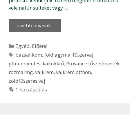
pirítósra kenhetjük, hanem megbolondíthatunk
vele natúr sülteket vagy …
Tovább olvasok…
Kategória
Egyéb
,
Előétel
Címkék
bazsalikom
,
fokhagyma
,
fűszervaj
,
gluténmentes
,
kakukkfű
,
Provance fűszerkeverék
,
rozmaring
,
vajkrém
,
vajkrém otthon
,
zöldfűszeres vaj
1 hozzászólás