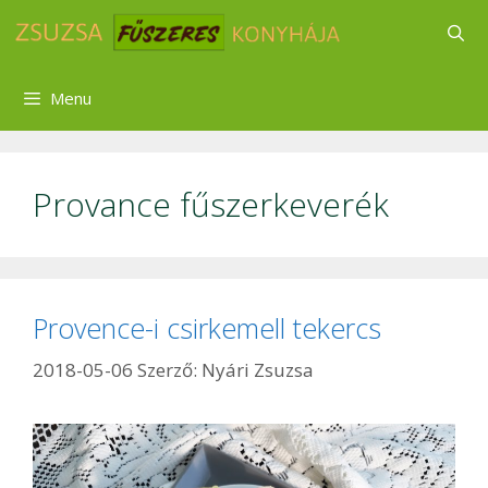
Kilépés
a
tartalomba
Menu
Provance fűszerkeverék
Provence-i csirkemell tekercs
2018-05-06
Szerző:
Nyári Zsuzsa