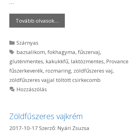
…
Tovább olvasok…
Kategória
Szárnyas
Címkék
bazsalikom
,
fokhagyma
,
fűszervaj
,
gluténmentes
,
kakukkfű
,
laktózmentes
,
Provance
fűszerkeverék
,
rozmaring
,
zöldfűszeres vaj
,
zöldfűszeres vajjal töltött csirkecomb
Hozzászólás
Zöldfűszeres vajkrém
2017-10-17
Szerző:
Nyári Zsuzsa