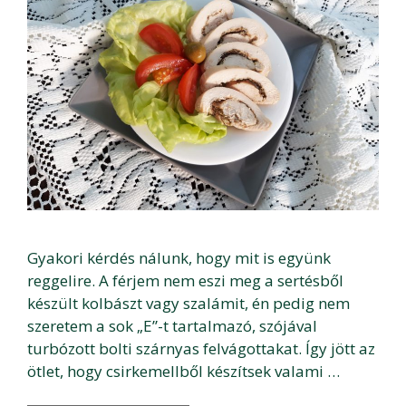
Gyakori kérdés nálunk, hogy mit is együnk
reggelire. A férjem nem eszi meg a sertésből
készült kolbászt vagy szalámit, én pedig nem
szeretem a sok „E”-t tartalmazó, szójával
turbózott bolti szárnyas felvágottakat. Így jött az
ötlet, hogy csirkemellből készítsek valami …