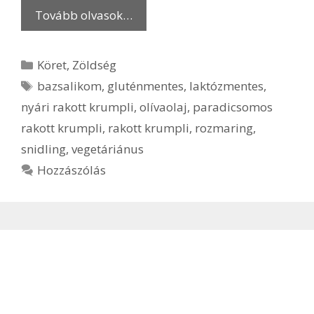
Tovább olvasok…
Kategória
Köret
,
Zöldség
Címkék
bazsalikom
,
gluténmentes
,
laktózmentes
,
nyári rakott krumpli
,
olívaolaj
,
paradicsomos
rakott krumpli
,
rakott krumpli
,
rozmaring
,
snidling
,
vegetáriánus
Hozzászólás