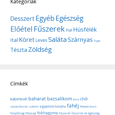
Kategóriák
Egyéb
Egészség
Desszert
Fűszerek
Előétel
Húsfélék
Hal
Saláta
Köret
Szárnyas
Ital
Leves
Tojás
Zöldség
Tészta
Címkék
baharat
bazsalikom
chili
babérlevél
bors
fahéj
egyiptomi konyha
fekete bors
csicseriborsó
cukkíni
fokhagyma
fenyőmag
fetasajt
fűszerek
fűszerek és egészség