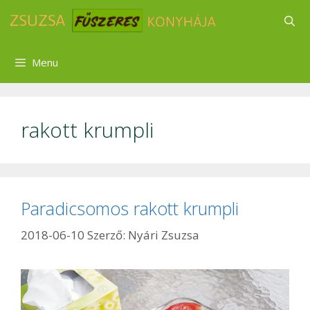
Kilépés
a
tartalomba
Menu
rakott krumpli
Paradicsomos rakott krumpli
2018-06-10
Szerző:
Nyári Zsuzsa