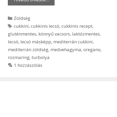
Kategória
Zöldség
Címkék
cukkíni
,
cukkinis lecsó
,
cukkinis recept
,
gluténmentes
,
könnyű vacsors
,
laktózmentes
,
lecsó
,
lecsó másképp
,
mediterrán cukkini
,
mediterrán zöldség
,
medvehagyma
,
oregano
,
rozmaring
,
turbolya
1 hozzászólás