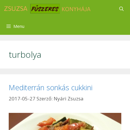
Kilépés
a
tartalomba
Menu
turbolya
Mediterrán sonkás cukkini
2017-05-27
Szerző:
Nyári Zsuzsa