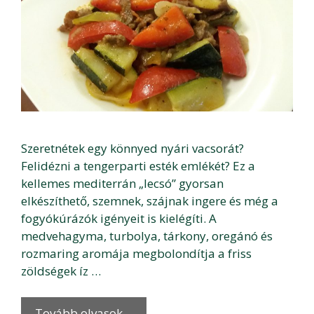
Szeretnétek egy könnyed nyári vacsorát?
Felidézni a tengerparti esték emlékét? Ez a
kellemes mediterrán „lecsó” gyorsan
elkészíthető, szemnek, szájnak ingere és még a
fogyókúrázók igényeit is kielégíti. A
medvehagyma, turbolya, tárkony, oregánó és
rozmaring aromája megbolondítja a friss
zöldségek íz …
Tovább olvasok…