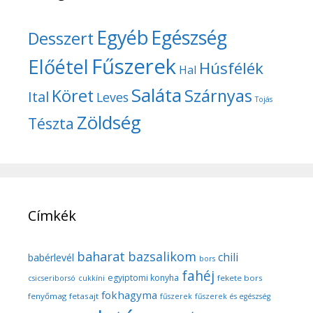
Egyéb
Egészség
Desszert
Fűszerek
Előétel
Húsfélék
Hal
Saláta
Köret
Szárnyas
Ital
Leves
Tojás
Zöldség
Tészta
Címkék
baharat
bazsalikom
chili
babérlevél
bors
fahéj
egyiptomi konyha
fekete bors
csicseriborsó
cukkíni
fokhagyma
fenyőmag
fetasajt
fűszerek
fűszerek és egészség