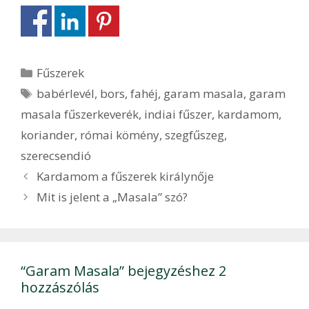
Kategória
Fűszerek
Címkék
babérlevél
,
bors
,
fahéj
,
garam masala
,
garam
masala fűszerkeverék
,
indiai fűszer
,
kardamom
,
koriander
,
római kömény
,
szegfűszeg
,
szerecsendió
Bejegyzés
Kardamom a fűszerek királynője
navigáció
Mit is jelent a „Masala” szó?
“Garam Masala” bejegyzéshez 2
hozzászólás