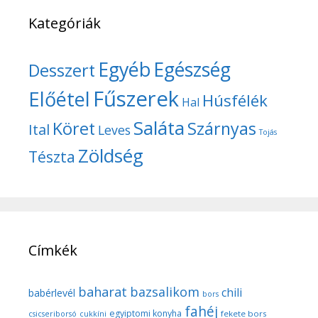
Kategóriák
Egyéb
Egészség
Desszert
Fűszerek
Előétel
Húsfélék
Hal
Saláta
Köret
Szárnyas
Ital
Leves
Tojás
Zöldség
Tészta
Címkék
baharat
bazsalikom
chili
babérlevél
bors
fahéj
egyiptomi konyha
fekete bors
csicseriborsó
cukkíni