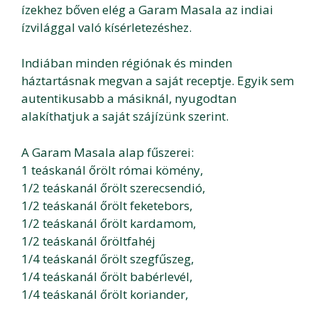
ízekhez bőven elég a Garam Masala az indiai
ízvilággal való kísérletezéshez.
Indiában minden régiónak és minden
háztartásnak megvan a saját receptje. Egyik sem
autentikusabb a másiknál, nyugodtan
alakíthatjuk a saját szájízünk szerint.
A Garam Masala alap fűszerei:
1 teáskanál őrölt római kömény,
1/2 teáskanál őrölt szerecsendió,
1/2 teáskanál őrölt feketebors,
1/2 teáskanál őrölt kardamom,
1/2 teáskanál őröltfahéj
1/4 teáskanál őrölt szegfűszeg,
1/4 teáskanál őrölt babérlevél,
1/4 teáskanál őrölt koriander,