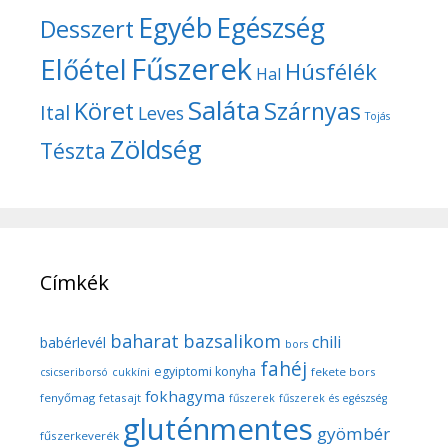
Egyéb
Egészség
Desszert
Fűszerek
Előétel
Húsfélék
Hal
Saláta
Köret
Szárnyas
Ital
Leves
Tojás
Zöldség
Tészta
Címkék
baharat
bazsalikom
chili
babérlevél
bors
fahéj
egyiptomi konyha
fekete bors
csicseriborsó
cukkíni
fokhagyma
fenyőmag
fetasajt
fűszerek
fűszerek és egészség
gluténmentes
gyömbér
fűszerkeverék