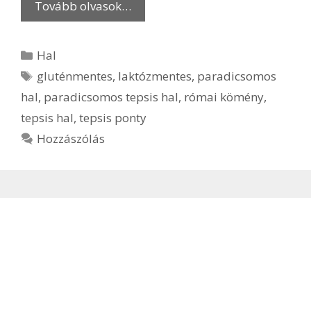
Tovább olvasok…
Kategória
Hal
Címkék
gluténmentes
,
laktózmentes
,
paradicsomos
hal
,
paradicsomos tepsis hal
,
római kömény
,
tepsis hal
,
tepsis ponty
Hozzászólás