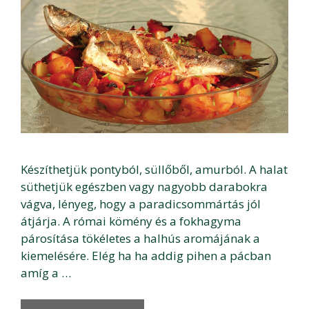
Készíthetjük pontyból, süllőből, amurból. A halat
süthetjük egészben vagy nagyobb darabokra
vágva, lényeg, hogy a paradicsommártás jól
átjárja. A római kömény és a fokhagyma
párosítása tökéletes a halhús aromájának a
kiemelésére. Elég ha ha addig pihen a pácban
amíg a …