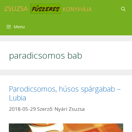
Kilépés
a
tartalomba
Menu
paradicsomos bab
Parodicsomos, húsos spárgabab –
Lubia
2018-05-29
Szerző:
Nyári Zsuzsa