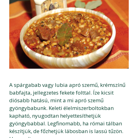
A spárgabab vagy lubia apró szemű, krémszínű
babfajta, jellegzetes fekete folttal. Íze kicsit
diósabb hatású, mint a mi apró szemű
gyöngybabunk. Keleti élelmiszerboltokban
kapható, nyugodtan helyettesíthetjük
gyöngybabbal. Legfinomabb, ha római tálban
készítjük, de főzhetjük lábosban is lassú tűzön.