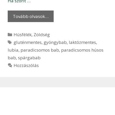
Ha szorít …
Tovább olvasok…
Kategória
Húsfélék
,
Zöldség
Címkék
gluténmentes
,
gyöngybab
,
laktózmentes
,
lubia
,
paradicsomos bab
,
paradicsomos húsos
bab
,
spárgabab
Hozzászólás