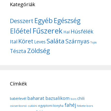
Kategóriák
Egyéb
Egészség
Desszert
Fűszerek
Előétel
Húsfélék
Hal
Saláta
Köret
Szárnyas
Ital
Leves
Tojás
Zöldség
Tészta
Címkék
baharat
bazsalikom
chili
babérlevél
bors
fahéj
egyiptomi konyha
fekete bors
csicseriborsó
cukkíni