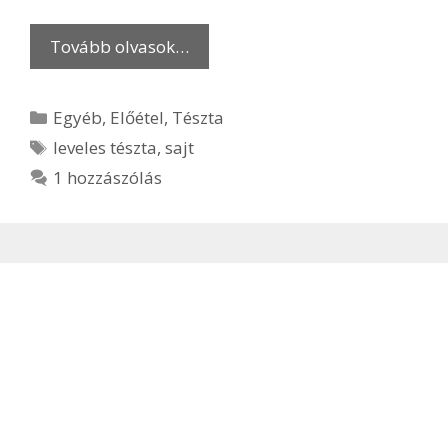
Tovább olvasok…
Kategória
Egyéb
,
Előétel
,
Tészta
Címkék
leveles tészta
,
sajt
1 hozzászólás