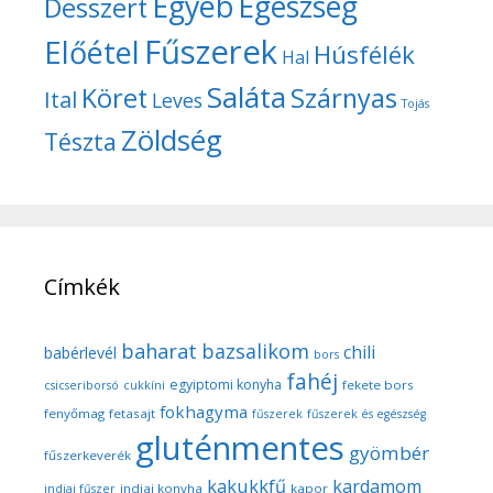
Egyéb
Egészség
Desszert
Fűszerek
Előétel
Húsfélék
Hal
Saláta
Köret
Szárnyas
Ital
Leves
Tojás
Zöldség
Tészta
Címkék
baharat
bazsalikom
chili
babérlevél
bors
fahéj
egyiptomi konyha
fekete bors
csicseriborsó
cukkíni
fokhagyma
fenyőmag
fetasajt
fűszerek
fűszerek és egészség
gluténmentes
gyömbér
fűszerkeverék
kakukkfű
kardamom
indiai konyha
kapor
indiai fűszer