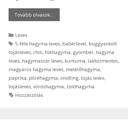
Tovább olvasok…
Kategória
Leves
Címkék
5-féle hagyma leves
,
babérlevél
,
buggyantott
tojásleves
,
chili
,
fokhagyma
,
gyömbér
,
hagyma
leves
,
hagymaszár leves
,
kurkuma
,
laktózmentes
,
magyaros hagyma leves
,
metélőhagyma
,
paprika
,
póréhagyma
,
snidling
,
tojás leves
,
tojásleves
,
vöröshagyma
,
zöldhagyma
Hozzászólás