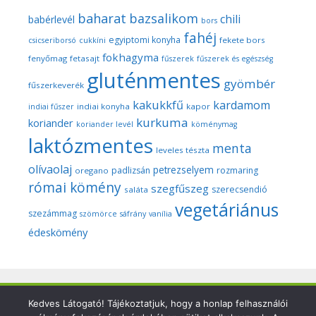
baharat
bazsalikom
chili
babérlevél
bors
fahéj
egyiptomi konyha
fekete bors
csicseriborsó
cukkíni
fokhagyma
fenyőmag
fetasajt
fűszerek
fűszerek és egészség
gluténmentes
gyömbér
fűszerkeverék
kakukkfű
kardamom
indiai konyha
kapor
indiai fűszer
kurkuma
koriander
koriander levél
köménymag
laktózmentes
menta
leveles tészta
olívaolaj
petrezselyem
padlizsán
rozmaring
oregano
római kömény
szegfűszeg
szerecsendió
saláta
vegetáriánus
szezámmag
szömörce
sáfrány
vanília
édeskömény
Copyright © 2026 Szegedi Fűszeres - Minden fotó és anyag
Kedves Látogató! Tájékoztatjuk, hogy a honlap felhasználói