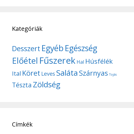
Kategóriák
Egyéb
Egészség
Desszert
Fűszerek
Előétel
Húsfélék
Hal
Saláta
Köret
Szárnyas
Ital
Leves
Tojás
Zöldség
Tészta
Címkék