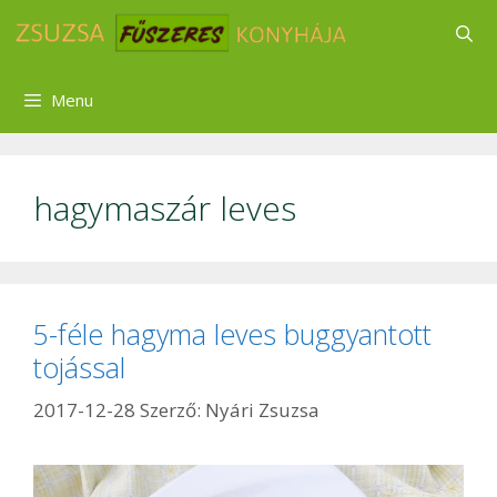
Kilépés
a
tartalomba
Menu
hagymaszár leves
5-féle hagyma leves buggyantott
tojással
2017-12-28
Szerző:
Nyári Zsuzsa