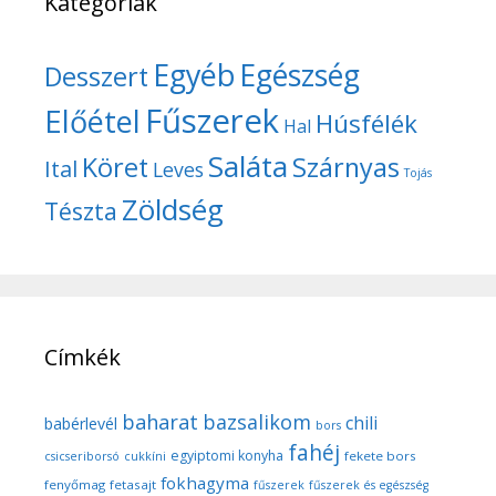
Kategóriák
Egyéb
Egészség
Desszert
Fűszerek
Előétel
Húsfélék
Hal
Saláta
Köret
Szárnyas
Ital
Leves
Tojás
Zöldség
Tészta
Címkék
baharat
bazsalikom
chili
babérlevél
bors
fahéj
egyiptomi konyha
fekete bors
csicseriborsó
cukkíni
fokhagyma
fenyőmag
fetasajt
fűszerek
fűszerek és egészség