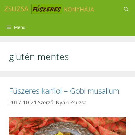
Kilépés
a
tartalomba
Menu
glutén mentes
Fűszeres karfiol – Gobi musallum
2017-10-21
Szerző:
Nyári Zsuzsa