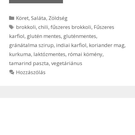
Kategória
Köret
,
Saláta
,
Zöldség
Címkék
brokkoli
,
chili
,
fűszeres brokkoli
,
Fűszeres
karfiol
,
glutén mentes
,
gluténmentes
,
gránátalma szirup
,
indiai karfiol
,
koriander mag
,
kurkuma
,
laktózmentes
,
római kömény
,
tamarind paszta
,
vegetáriánus
Hozzászólás