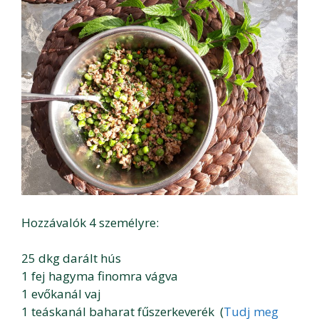
Hozzávalók 4 személyre:
25 dkg darált hús
1 fej hagyma finomra vágva
1 evőkanál vaj
1 teáskanál baharat fűszerkeverék (
Tudj meg