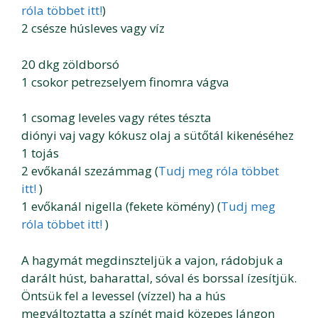
róla többet itt!
)
2 csésze húsleves vagy víz
20 dkg zöldborsó
1 csokor petrezselyem finomra vágva
1 csomag leveles vagy rétes tészta
diónyi vaj vagy kókusz olaj a sütőtál kikenéséhez
1 tojás
2 evőkanál szezámmag (
Tudj meg róla többet
itt!
)
1 evőkanál nigella (fekete kömény) (
Tudj meg
róla többet itt!
)
A hagymát megdinszteljük a vajon, rádobjuk a
darált húst, baharattal, sóval és borssal ízesítjük.
Öntsük fel a levessel (vízzel) ha a hús
megváltoztatta a színét majd közepes lángon