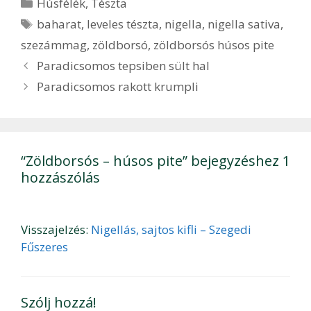
Kategória
Húsfélék
,
Tészta
Címkék
baharat
,
leveles tészta
,
nigella
,
nigella sativa
,
szezámmag
,
zöldborsó
,
zöldborsós húsos pite
Bejegyzés
Paradicsomos tepsiben sült hal
navigáció
Paradicsomos rakott krumpli
“Zöldborsós – húsos pite” bejegyzéshez 1
hozzászólás
Visszajelzés:
Nigellás, sajtos kifli – Szegedi
Fűszeres
Szólj hozzá!