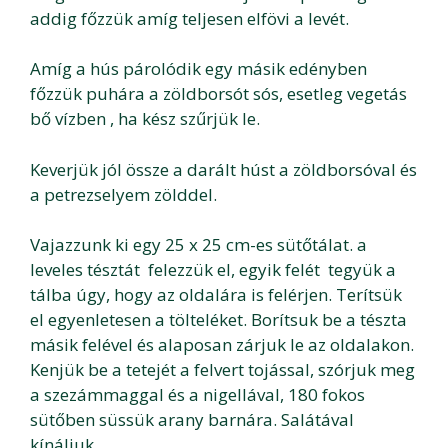
addig főzzük amíg teljesen elfövi a levét.
Amíg a hús párolódik egy másik edényben
főzzük puhára a zöldborsót sós, esetleg vegetás
bő vízben , ha kész szűrjük le.
Keverjük jól össze a darált húst a zöldborsóval és
a petrezselyem zölddel.
Vajazzunk ki egy 25 x 25 cm-es sütőtálat. a
leveles tésztát felezzük el, egyik felét tegyük a
tálba úgy, hogy az oldalára is felérjen. Terítsük
el egyenletesen a tölteléket. Borítsuk be a tészta
másik felével és alaposan zárjuk le az oldalakon.
Kenjük be a tetejét a felvert tojással, szórjuk meg
a szezámmaggal és a nigellával, 180 fokos
sütőben süssük arany barnára. Salátával
kínáljuk.