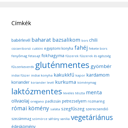
Címkék
baharat
bazsalikom
chili
babérlevél
bors
fahéj
egyiptomi konyha
fekete bors
csicseriborsó
cukkíni
fokhagyma
fenyőmag
fetasajt
fűszerek
fűszerek és egészség
gluténmentes
gyömbér
fűszerkeverék
kakukkfű
kardamom
indiai konyha
kapor
indiai fűszer
kurkuma
koriander
koriander levél
köménymag
laktózmentes
menta
leveles tészta
olívaolaj
petrezselyem
padlizsán
rozmaring
oregano
római kömény
szegfűszeg
szerecsendió
saláta
vegetáriánus
szezámmag
szömörce
sáfrány
vanília
édeskömény