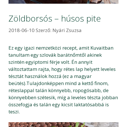
Zöldborsós – húsos pite
2018-06-10
Szerző:
Nyári Zsuzsa
Ez egy igazi nemzetközi recept, amit Kuvaitban
tanultam egy szlovák barátnőmtől akinek
szintén egyiptomi férje volt. Én annyit
változtattam rajta, hogy rétes lap helyett leveles
tésztát használok hozzá (ez a magyar
beütés).Tulajdonképpen mind a kettő finom,
réteslappal talán könnyebb, ropogósabb, de
könnyebben szétesik, míg a leveles tészta jobban
összefogja és talán egy kicsit laktatósabbá is
teszi.