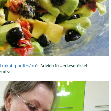
l rakott padlizsán
és Advieh fűszerkeverékkel
ztalra.