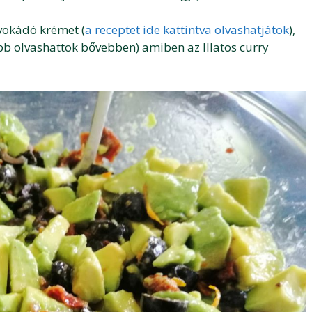
vokádó krémet (
a receptet ide kattintva olvashatjátok
),
bb olvashattok bővebben) amiben az Illatos curry