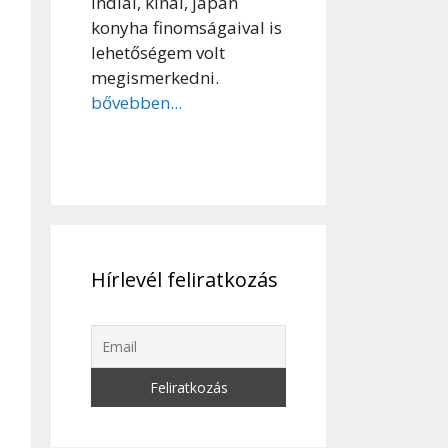
indiai, kínai, japán
konyha finomságaival is
lehetőségem volt
megismerkedni.
bővebben...
Hírlevél feliratkozás