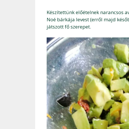
Készítettünk előételnek narancsos a
Noé bárkája levest (erről majd késő
játszott fő szerepet.