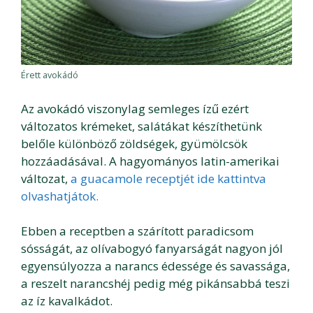
Érett avokádó
Az avokádó viszonylag semleges ízű ezért
változatos krémeket, salátákat készíthetünk
belőle különböző zöldségek, gyümölcsök
hozzáadásával. A hagyományos latin-amerikai
változat,
a guacamole receptjét ide kattintva
olvashatjátok.
Ebben a receptben a szárított paradicsom
sósságát, az olívabogyó fanyarságát nagyon jól
egyensúlyozza a narancs édessége és savassága,
a reszelt narancshéj pedig még pikánsabbá teszi
az íz kavalkádot.