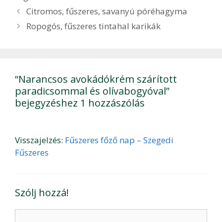
Bejegyzés
Citromos, fűszeres, savanyú póréhagyma
navigáció
Ropogós, fűszeres tintahal karikák
“Narancsos avokádókrém szárított
paradicsommal és olívabogyóval”
bejegyzéshez 1 hozzászólás
Visszajelzés:
Fűszeres főző nap – Szegedi
Fűszeres
Szólj hozzá!
Hozzászólás