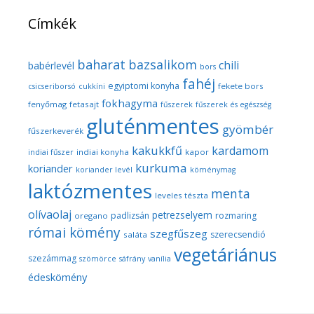
Címkék
baharat
bazsalikom
chili
babérlevél
bors
fahéj
egyiptomi konyha
fekete bors
csicseriborsó
cukkíni
fokhagyma
fenyőmag
fetasajt
fűszerek
fűszerek és egészség
gluténmentes
gyömbér
fűszerkeverék
kakukkfű
kardamom
indiai konyha
kapor
indiai fűszer
kurkuma
koriander
koriander levél
köménymag
laktózmentes
menta
leveles tészta
olívaolaj
petrezselyem
padlizsán
rozmaring
oregano
római kömény
szegfűszeg
szerecsendió
saláta
vegetáriánus
szezámmag
szömörce
sáfrány
vanília
édeskömény