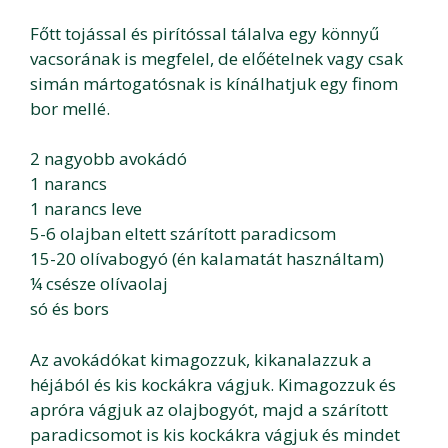
Főtt tojással és pirítóssal tálalva egy könnyű
vacsorának is megfelel, de előételnek vagy csak
simán mártogatósnak is kínálhatjuk egy finom
bor mellé.
2 nagyobb avokádó
1 narancs
1 narancs leve
5-6 olajban eltett szárított paradicsom
15-20 olívabogyó (én kalamatát használtam)
¼ csésze olívaolaj
só és bors
Az avokádókat kimagozzuk, kikanalazzuk a
héjából és kis kockákra vágjuk. Kimagozzuk és
apróra vágjuk az olajbogyót, majd a szárított
paradicsomot is kis kockákra vágjuk és mindet