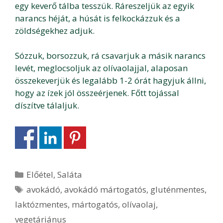
egy keverő tálba tesszük. Ráreszeljük az egyik
narancs héját, a húsát is felkockázzuk és a
zöldségekhez adjuk.
Sózzuk, borsozzuk, rá csavarjuk a másik narancs
levét, meglocsoljuk az olívaolajjal, alaposan
összekeverjük és legalább 1-2 órát hagyjuk állni,
hogy az ízek jól összeérjenek. Főtt tojással
díszítve tálaljuk.
Kategória
Előétel
,
Saláta
Címkék
avokádó
,
avokádó mártogatós
,
gluténmentes
,
laktózmentes
,
mártogatós
,
olívaolaj
,
vegetáriánus