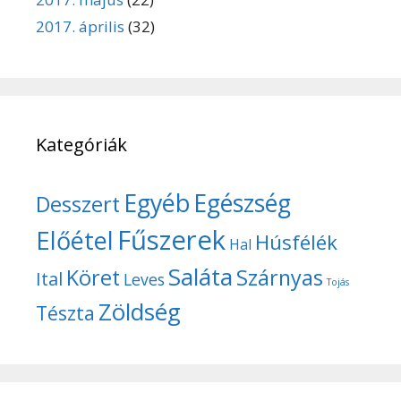
2017. április
(32)
Kategóriák
Egyéb
Egészség
Desszert
Fűszerek
Előétel
Húsfélék
Hal
Saláta
Köret
Szárnyas
Ital
Leves
Tojás
Zöldség
Tészta