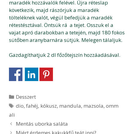
maradék hozzávalók felével. Újra réteslap
következik, majd rászórjuk a maradék
tölteléknek valót, végül befedjük a maradék
rétestésztával. Öntsük rá a tejet. Osszuk el a
vajat apró darabokban a tetején, majd 180 fokos
sütőben aranybarnára sütjük. Melegen tálaljuk.
Gazdagíthatjuk 2 dl főzőtejszín hozzáadásával.
Kategória
Desszert
Címkék
dio
,
fahéj
,
kókusz
,
mandula
,
mazsola
,
omm
ali
Bejegyzés
Mentás uborka saláta
navigáció
Miért érdemes kakukkfű teát inni?