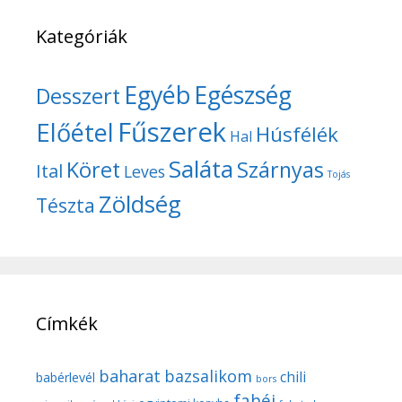
Kategóriák
Egyéb
Egészség
Desszert
Fűszerek
Előétel
Húsfélék
Hal
Saláta
Köret
Szárnyas
Ital
Leves
Tojás
Zöldség
Tészta
Címkék
baharat
bazsalikom
chili
babérlevél
bors
fahéj