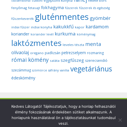
egyiptomi konyha
fekete bors
csicseriborsó
cukkíni
fokhagyma
fenyőmag
fetasajt
fűszerek
fűszerek és egészség
gluténmentes
gyömbér
fűszerkeverék
kakukkfű
kardamom
indiai konyha
kapor
indiai fűszer
kurkuma
koriander
koriander levél
köménymag
laktózmentes
menta
leveles tészta
olívaolaj
petrezselyem
padlizsán
rozmaring
oregano
római kömény
szegfűszeg
szerecsendió
saláta
vegetáriánus
szezámmag
szömörce
sáfrány
vanília
édeskömény
Copyright © 2026 Szegedi Fűszeres - Minden fotó és anyag
Kedves Látogató! Tájékoztatjuk, hogy a honlap felhasználói
élmény fokozásának érdekében sütiket alkalmazunk. A
ezen a weboldalon a szerző (Dr. Nyári Zsuzsa) kizárólagos
honlapunk használatával ön a tájékoztatásunkat tudomásul
tulajdonát képezi és a nemzetközi szerzői jogi törvények
veszi.
védik.Felhasználásuk csak a szerző írásbeli engedélyével