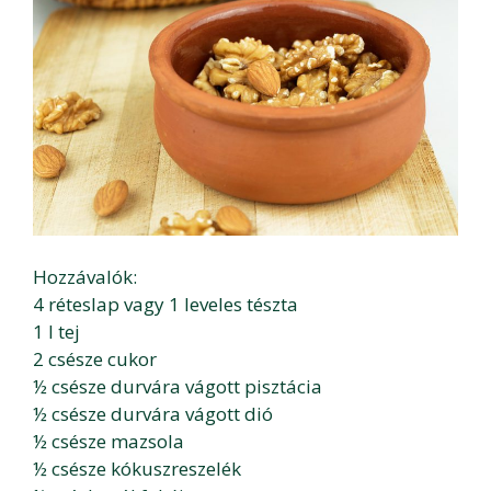
Hozzávalók:
4 réteslap vagy 1 leveles tészta
1 l tej
2 csésze cukor
½ csésze durvára vágott pisztácia
½ csésze durvára vágott dió
½ csésze mazsola
½ csésze kókuszreszelék