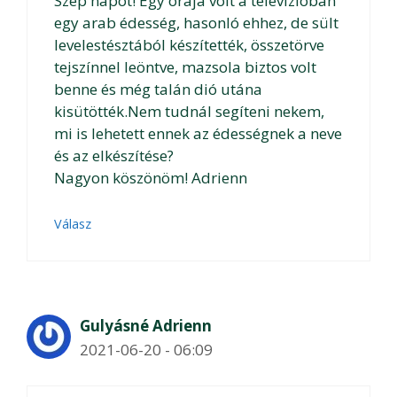
Szep napot! Egy órája volt a televízióban
egy arab édesség, hasonló ehhez, de sült
levelestésztából készítették, összetörve
tejszínnel leöntve, mazsola biztos volt
benne és még talán dió utána
kisütötték.Nem tudnál segíteni nekem,
mi is lehetett ennek az édességnek a neve
és az elkészítése?
Nagyon köszönöm! Adrienn
Válasz
Gulyásné Adrienn
2021-06-20 - 06:09