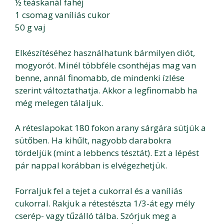
½ teáskanál fahéj
1 csomag vaníliás cukor
50 g vaj
Elkészítéséhez használhatunk bármilyen diót,
mogyorót. Minél többféle csonthéjas mag van
benne, annál finomabb, de mindenki ízlése
szerint változtathatja. Akkor a legfinomabb ha
még melegen tálaljuk.
A réteslapokat 180 fokon arany sárgára sütjük a
sütőben. Ha kihűlt, nagyobb darabokra
tördeljük (mint a lebbencs tésztát). Ezt a lépést
pár nappal korábban is elvégezhetjük.
Forraljuk fel a tejet a cukorral és a vaníliás
cukorral. Rakjuk a rétestészta 1/3-át egy mély
cserép- vagy tűzálló tálba. Szórjuk meg a