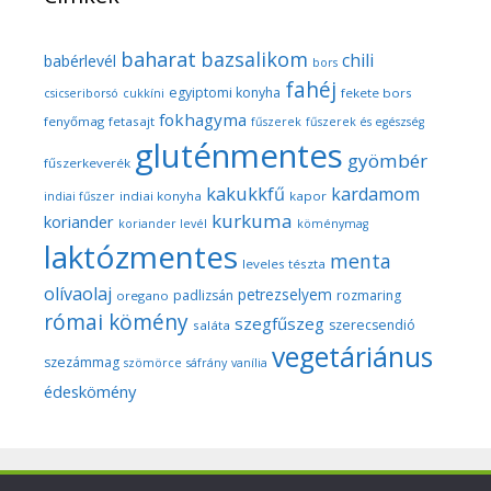
baharat
bazsalikom
chili
babérlevél
bors
fahéj
egyiptomi konyha
fekete bors
csicseriborsó
cukkíni
fokhagyma
fenyőmag
fetasajt
fűszerek
fűszerek és egészség
gluténmentes
gyömbér
fűszerkeverék
kakukkfű
kardamom
indiai konyha
kapor
indiai fűszer
kurkuma
koriander
koriander levél
köménymag
laktózmentes
menta
leveles tészta
olívaolaj
petrezselyem
padlizsán
rozmaring
oregano
római kömény
szegfűszeg
szerecsendió
saláta
vegetáriánus
szezámmag
szömörce
sáfrány
vanília
édeskömény