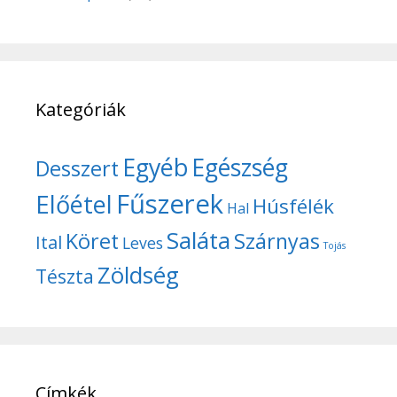
Kategóriák
Egyéb
Egészség
Desszert
Fűszerek
Előétel
Húsfélék
Hal
Saláta
Köret
Szárnyas
Ital
Leves
Tojás
Zöldség
Tészta
Címkék