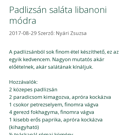
Padlizsán saláta libanoni
módra
2017-08-29
Szerző:
Nyári Zsuzsa
A padlizsánból sok finom étel készíthető, ez az
egyik kedvencem. Nagyon mutatós akár
előételnek, akár salátának kínáljuk.
Hozzávalók:
2 közepes padlizsán
2 paradicsom kimagozva, apróra kockázva
1 csokor petrezselyem, finomra vágva
4 gerezd fokhagyma, finomra vágva
1 kisebb erős paprika, apróra kockázva
(kihagyható)
½ teáskanál római kömény