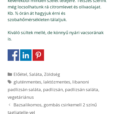
keverékből minden szelet tetejére. Tetszés szerint
még locsolhatunk rá citromlevet és olívaolajat.
Kb. ½ órán át hagyjuk érni és
szobahőmérsékleten tálaljuk.
Kiváló sültek mellé, de könnyű nyári vacsorának
is.
Kategória
Előétel
,
Saláta
,
Zöldség
Címkék
gluténmentes
,
laktózmentes
,
libanoni
padlizsán saláta
,
padlizsán
,
padlizsán saláta
,
vegetáriánus
Bejegyzés
Bazsalikomos, gombás csirkemell 2 színű
navigáció
tagliatelle-vel