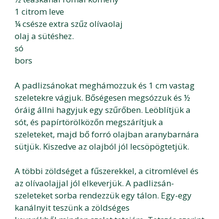
1 citrom leve
¼ csésze extra szűz olívaolaj
olaj a sütéshez.
só
bors
A padlizsánokat meghámozzuk és 1 cm vastag
szeletekre vágjuk. Bőségesen megsózzuk és ½
óráig állni hagyjuk egy szűrőben. Leöblítjük a
sót, és papírtörölközőn megszárítjuk a
szeleteket, majd bő forró olajban aranybarnára
sütjük. Kiszedve az olajból jól lecsöpögtetjük.
A többi zöldséget a fűszerekkel, a citromlével és
az olívaolajjal jól elkeverjük. A padlizsán-
szeleteket sorba rendezzük egy tálon. Egy-egy
kanálnyit teszünk a zöldséges