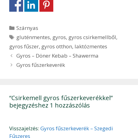
Kategória
Szárnyas
Címkék
gluténmentes
,
gyros
,
gyros csirkemellből
,
gyros fűszer
,
gyros otthon
,
laktózmentes
Bejegyzés
Gyros – Döner Kebab – Shawerma
navigáció
Gyros fűszerkeverék
“Csirkemell gyros fűszerkeverékkel”
bejegyzéshez 1 hozzászólás
Visszajelzés:
Gyros fűszerkeverék – Szegedi
Fűszeres