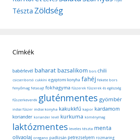
Tojás
Zöldség
Tészta
Címkék
baharat
bazsalikom
chili
babérlevél
bors
fahéj
egyiptomi konyha
fekete bors
csicseriborsó
cukkíni
fokhagyma
fenyőmag
fetasajt
fűszerek
fűszerek és egészség
gluténmentes
gyömbér
fűszerkeverék
kakukkfű
kardamom
indiai konyha
kapor
indiai fűszer
kurkuma
koriander
koriander levél
köménymag
laktózmentes
menta
leveles tészta
olívaolaj
petrezselyem
padlizsán
rozmaring
oregano