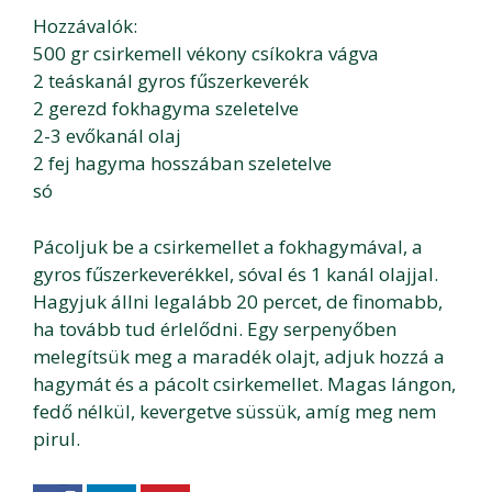
Hozzávalók:
500 gr csirkemell vékony csíkokra vágva
2 teáskanál gyros fűszerkeverék
2 gerezd fokhagyma szeletelve
2-3 evőkanál olaj
2 fej hagyma hosszában szeletelve
só
Pácoljuk be a csirkemellet a fokhagymával, a
gyros fűszerkeverékkel, sóval és 1 kanál olajjal.
Hagyjuk állni legalább 20 percet, de finomabb,
ha tovább tud érlelődni. Egy serpenyőben
melegítsük meg a maradék olajt, adjuk hozzá a
hagymát és a pácolt csirkemellet. Magas lángon,
fedő nélkül, kevergetve süssük, amíg meg nem
pirul.