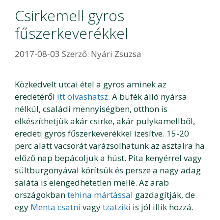
Csirkemell gyros
fűszerkeverékkel
2017-08-03
Szerző:
Nyári Zsuzsa
Közkedvelt utcai étel a gyros aminek az
eredetéről
itt olvashatsz.
A büfék álló nyársa
nélkül, családi mennyiségben, otthon is
elkészíthetjük akár csirke, akár pulykamellből,
eredeti gyros fűszerkeverékkel ízesítve. 15-20
perc alatt vacsorát varázsolhatunk az asztalra ha
előző nap bepácoljuk a húst. Pita kenyérrel vagy
sültburgonyával körítsük és persze a nagy adag
saláta is elengedhetetlen mellé. Az arab
országokban
tehina mártással
gazdagítják, de
egy
Menta csatni
vagy
tzatziki
is jól illik hozzá.