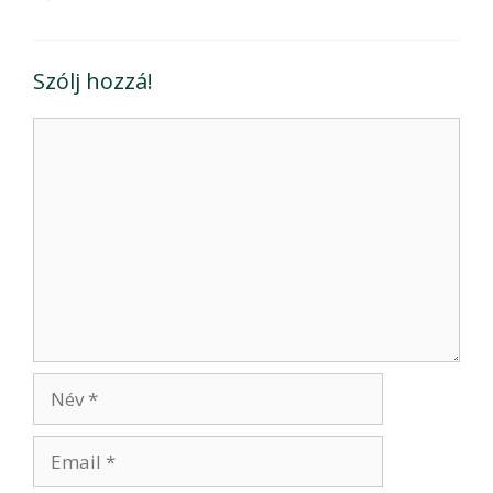
Szólj hozzá!
Hozzászólás
Név
Email