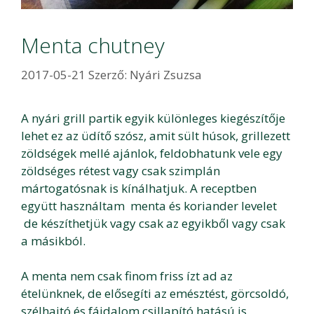
Menta chutney
2017-05-21
Szerző:
Nyári Zsuzsa
A nyári grill partik egyik különleges kiegészítője
lehet ez az üdítő szósz, amit sült húsok, grillezett
zöldségek mellé ajánlok, feldobhatunk vele egy
zöldséges rétest vagy csak szimplán
mártogatósnak is kínálhatjuk. A receptben
együtt használtam menta és koriander levelet
de készíthetjük vagy csak az egyikből vagy csak
a másikból.
A menta nem csak finom friss ízt ad az
ételünknek, de elősegíti az emésztést, görcsoldó,
szélhajtó és fájdalom csillapító hatású is.