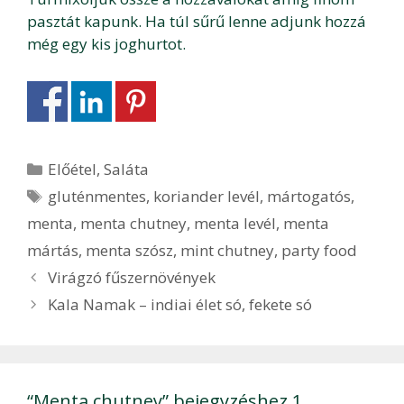
pasztát kapunk. Ha túl sűrű lenne adjunk hozzá
még egy kis joghurtot.
Kategória
Előétel
,
Saláta
Címkék
gluténmentes
,
koriander levél
,
mártogatós
,
menta
,
menta chutney
,
menta levél
,
menta
mártás
,
menta szósz
,
mint chutney
,
party food
Bejegyzés
Virágzó fűszernövények
navigáció
Kala Namak – indiai élet só, fekete só
“Menta chutney” bejegyzéshez 1