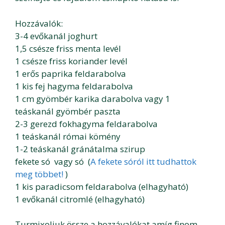
Hozzávalók:
3-4 evőkanál joghurt
1,5 csésze friss menta levél
1 csésze friss koriander levél
1 erős paprika feldarabolva
1 kis fej hagyma feldarabolva
1 cm gyömbér karika darabolva vagy 1
teáskanál gyömbér paszta
2-3 gerezd fokhagyma feldarabolva
1 teáskanál római kömény
1-2 teáskanál gránátalma szirup
fekete só vagy só (
A fekete sóról itt tudhattok
meg többet!
)
1 kis paradicsom feldarabolva (elhagyható)
1 evőkanál citromlé (elhagyható)
Turmixoljuk össze a hozzávalókat amíg finom