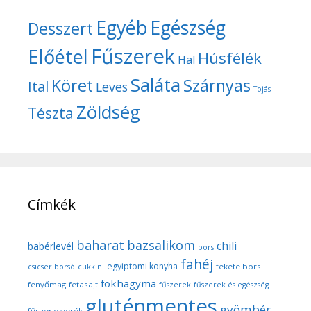
Egyéb
Egészség
Desszert
Fűszerek
Előétel
Húsfélék
Hal
Saláta
Köret
Szárnyas
Ital
Leves
Tojás
Zöldség
Tészta
Címkék
baharat
bazsalikom
chili
babérlevél
bors
fahéj
egyiptomi konyha
fekete bors
csicseriborsó
cukkíni
fokhagyma
fenyőmag
fetasajt
fűszerek
fűszerek és egészség
gluténmentes
gyömbér
fűszerkeverék