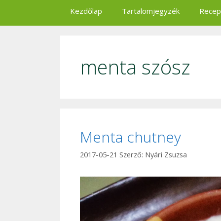
Kezdőlap
Tartalomjegyzék
Recep
menta szósz
Menta chutney
2017-05-21
Szerző:
Nyári Zsuzsa