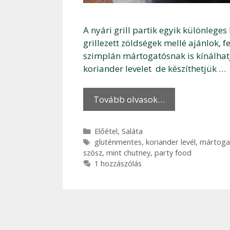
A nyári grill partik egyik különleges 
grillezett zöldségek mellé ajánlok, 
szimplán mártogatósnak is kínálhat
koriander levelet de készíthetjük …
Tovább olvasok…
Kategória
Előétel
,
Saláta
Címkék
gluténmentes
,
koriander levél
,
mártoga
szósz
,
mint chutney
,
party food
1 hozzászólás