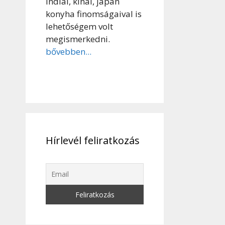
indiai, kínai, japán
konyha finomságaival is
lehetőségem volt
megismerkedni.
bővebben...
Hírlevél feliratkozás