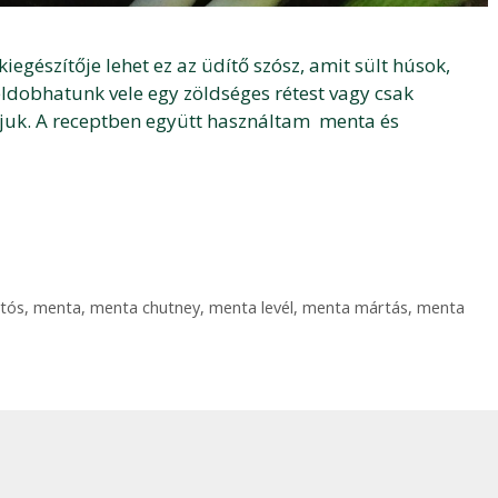
kiegészítője lehet ez az üdítő szósz, amit sült húsok,
feldobhatunk vele egy zöldséges rétest vagy csak
juk. A receptben együtt használtam menta és
tós
,
menta
,
menta chutney
,
menta levél
,
menta mártás
,
menta