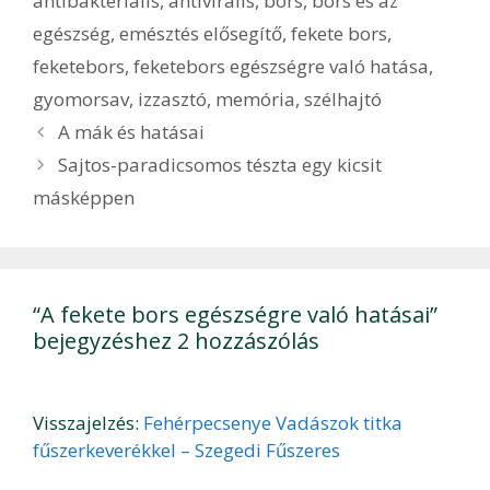
antibakteriális
,
antivirális
,
bors
,
bors és az
egészség
,
emésztés elősegítő
,
fekete bors
,
feketebors
,
feketebors egészségre való hatása
,
gyomorsav
,
izzasztó
,
memória
,
szélhajtó
Bejegyzés
A mák és hatásai
navigáció
Sajtos-paradicsomos tészta egy kicsit
másképpen
“A fekete bors egészségre való hatásai”
bejegyzéshez 2 hozzászólás
Visszajelzés:
Fehérpecsenye Vadászok titka
fűszerkeverékkel – Szegedi Fűszeres