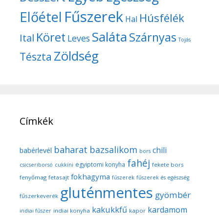
Fűszerek
Előétel
Húsfélék
Hal
Saláta
Köret
Szárnyas
Ital
Leves
Tojás
Zöldség
Tészta
Címkék
baharat
bazsalikom
chili
babérlevél
bors
fahéj
egyiptomi konyha
fekete bors
csicseriborsó
cukkíni
fokhagyma
fenyőmag
fetasajt
fűszerek
fűszerek és egészség
gluténmentes
gyömbér
fűszerkeverék
kakukkfű
kardamom
indiai konyha
kapor
indiai fűszer