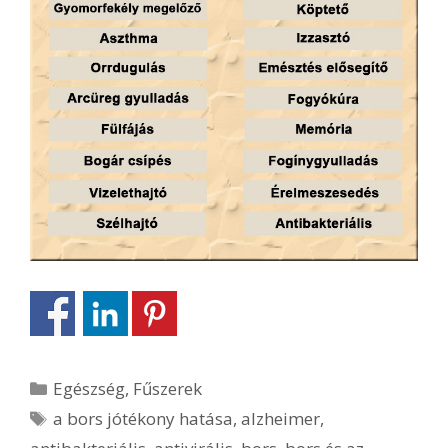
Kategória
Egészség
,
Fűszerek
Címkék
a bors jótékony hatása
,
alzheimer
,