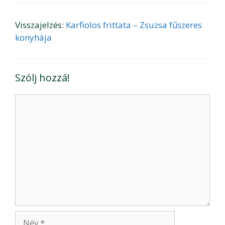
Visszajelzés:
Karfiolos frittata – Zsuzsa fűszeres
konyhája
Szólj hozzá!
Hozzászólás
Név