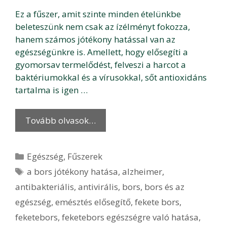
Ez a fűszer, amit szinte minden ételünkbe
beleteszünk nem csak az ízélményt fokozza,
hanem számos jótékony hatással van az
egészségünkre is. Amellett, hogy elősegíti a
gyomorsav termelődést, felveszi a harcot a
baktériumokkal és a vírusokkal, sőt antioxidáns
tartalma is igen …
Tovább olvasok…
Kategória
Egészség
,
Fűszerek
Címkék
a bors jótékony hatása
,
alzheimer
,
antibakteriális
,
antivirális
,
bors
,
bors és az
egészség
,
emésztés elősegítő
,
fekete bors
,
feketebors
,
feketebors egészségre való hatása
,