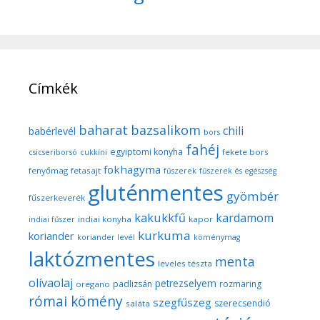
Címkék
baharat
bazsalikom
chili
babérlevél
bors
fahéj
egyiptomi konyha
fekete bors
csicseriborsó
cukkíni
fokhagyma
fenyőmag
fetasajt
fűszerek
fűszerek és egészség
gluténmentes
gyömbér
fűszerkeverék
kakukkfű
kardamom
indiai konyha
kapor
indiai fűszer
kurkuma
koriander
koriander levél
köménymag
laktózmentes
menta
leveles tészta
olívaolaj
petrezselyem
padlizsán
rozmaring
oregano
római kömény
szegfűszeg
szerecsendió
saláta