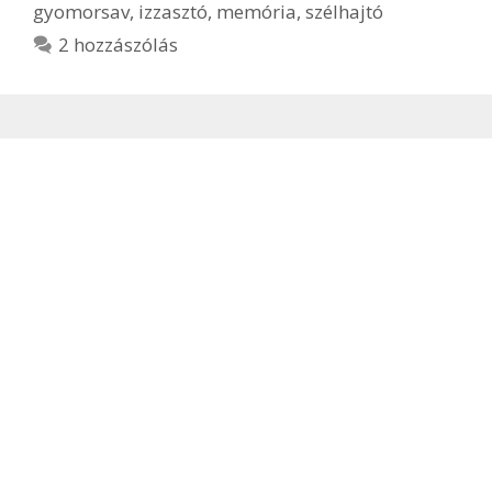
gyomorsav
,
izzasztó
,
memória
,
szélhajtó
2 hozzászólás