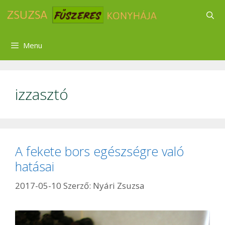
Kilépés
a
tartalomba
Menu
izzasztó
A fekete bors egészségre való
hatásai
2017-05-10
Szerző:
Nyári Zsuzsa