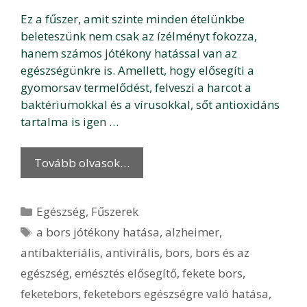
Ez a fűszer, amit szinte minden ételünkbe
beleteszünk nem csak az ízélményt fokozza,
hanem számos jótékony hatással van az
egészségünkre is. Amellett, hogy elősegíti a
gyomorsav termelődést, felveszi a harcot a
baktériumokkal és a vírusokkal, sőt antioxidáns
tartalma is igen …
Tovább olvasok…
Kategória
Egészség
,
Fűszerek
Címkék
a bors jótékony hatása
,
alzheimer
,
antibakteriális
,
antivirális
,
bors
,
bors és az
egészség
,
emésztés elősegítő
,
fekete bors
,
feketebors
,
feketebors egészségre való hatása
,