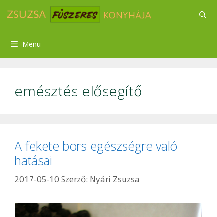
Kilépés
a
tartalomba
Menu
emésztés elősegítő
A fekete bors egészségre való
hatásai
2017-05-10
Szerző:
Nyári Zsuzsa