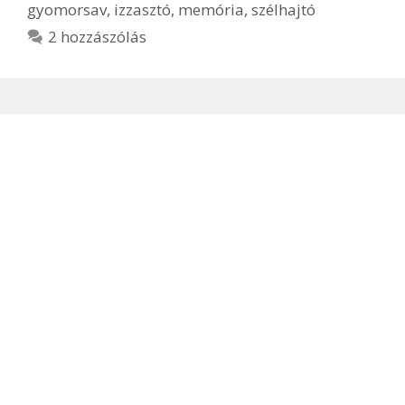
gyomorsav
,
izzasztó
,
memória
,
szélhajtó
2 hozzászólás