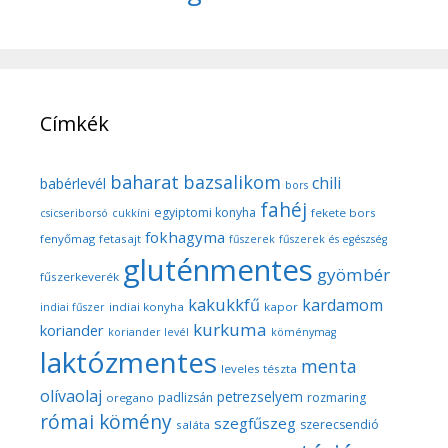
Címkék
baharat
bazsalikom
chili
babérlevél
bors
fahéj
egyiptomi konyha
fekete bors
csicseriborsó
cukkíni
fokhagyma
fenyőmag
fetasajt
fűszerek
fűszerek és egészség
gluténmentes
gyömbér
fűszerkeverék
kakukkfű
kardamom
indiai konyha
kapor
indiai fűszer
kurkuma
koriander
koriander levél
köménymag
laktózmentes
menta
leveles tészta
olívaolaj
petrezselyem
padlizsán
rozmaring
oregano
római kömény
szegfűszeg
szerecsendió
saláta