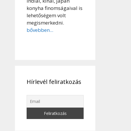
indiai, kínai, japán
konyha finomságaival is
lehetőségem volt
megismerkedni.
bővebben...
Hírlevél feliratkozás