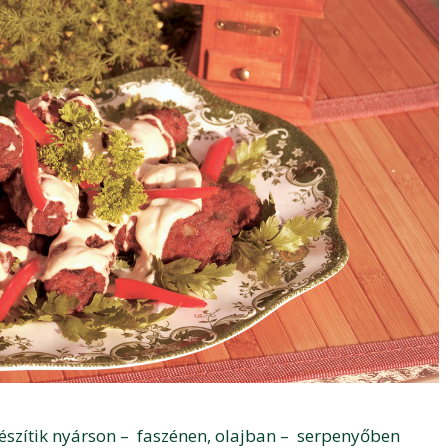
észítik nyárson – faszénen, olajban – serpenyőben