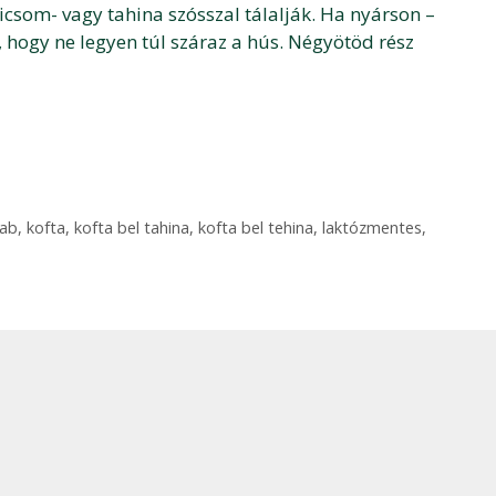
icsom- vagy tahina szósszal tálalják. Ha nyárson –
l, hogy ne legyen túl száraz a hús. Négyötöd rész
ab
,
kofta
,
kofta bel tahina
,
kofta bel tehina
,
laktózmentes
,