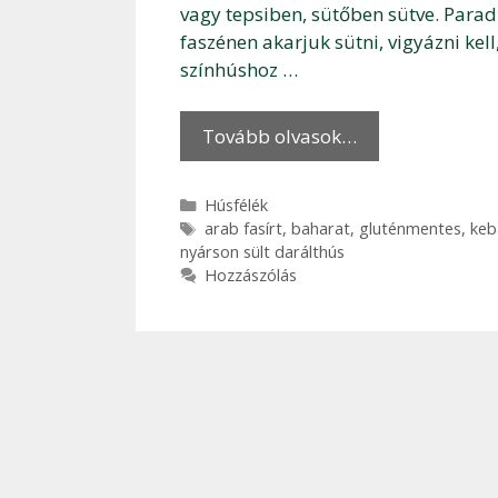
vagy tepsiben, sütőben sütve. Parad
faszénen akarjuk sütni, vigyázni kel
színhúshoz …
Tovább olvasok…
Kategória
Húsfélék
Címkék
arab fasírt
,
baharat
,
gluténmentes
,
keb
nyárson sült darálthús
Hozzászólás