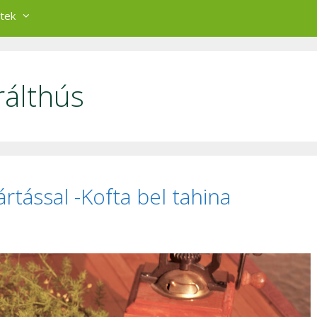
tek
rálthús
ártással -Kofta bel tahina