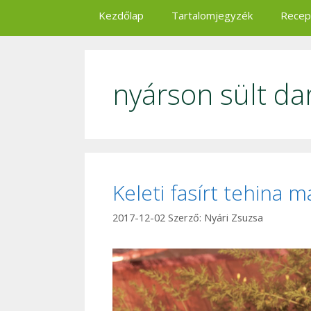
Kezdőlap
Tartalomjegyzék
Recep
nyárson sült da
Keleti fasírt tehina m
2017-12-02
Szerző:
Nyári Zsuzsa