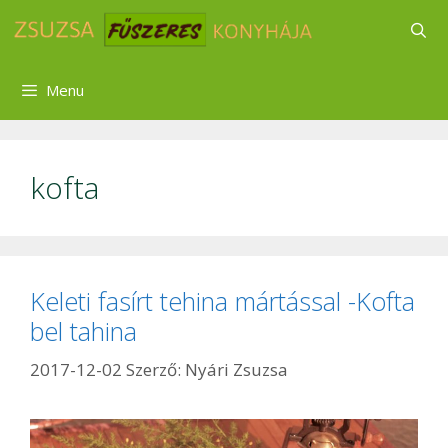
Kilépés
a
tartalomba
Menu
kofta
Keleti fasírt tehina mártással -Kofta
bel tahina
2017-12-02
Szerző:
Nyári Zsuzsa