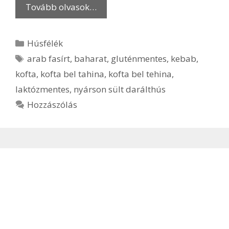
Tovább olvasok…
Kategória
Húsfélék
Címkék
arab fasírt
,
baharat
,
gluténmentes
,
kebab
,
kofta
,
kofta bel tahina
,
kofta bel tehina
,
laktózmentes
,
nyárson sült darálthús
Hozzászólás