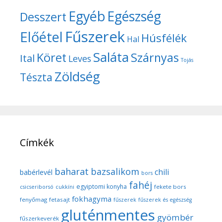
Egyéb
Egészség
Desszert
Fűszerek
Előétel
Húsfélék
Hal
Saláta
Köret
Szárnyas
Ital
Leves
Tojás
Zöldség
Tészta
Címkék
baharat
bazsalikom
chili
babérlevél
bors
fahéj
egyiptomi konyha
fekete bors
csicseriborsó
cukkíni
fokhagyma
fenyőmag
fetasajt
fűszerek
fűszerek és egészség
gluténmentes
gyömbér
fűszerkeverék