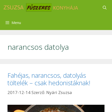
Kilépés
a
tartalomba
Menu
narancsos datolya
Fahéjas, narancsos, datolyás
töltelék – csak hedonistáknak!
2017-12-14
Szerző:
Nyári Zsuzsa