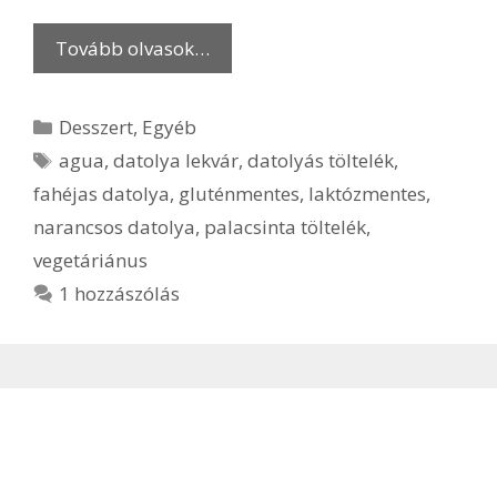
Tovább olvasok…
Kategória
Desszert
,
Egyéb
Címkék
agua
,
datolya lekvár
,
datolyás töltelék
,
fahéjas datolya
,
gluténmentes
,
laktózmentes
,
narancsos datolya
,
palacsinta töltelék
,
vegetáriánus
1 hozzászólás