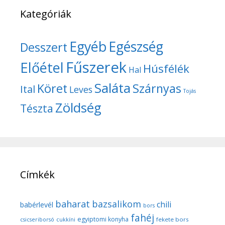
Kategóriák
Egyéb
Egészség
Desszert
Fűszerek
Előétel
Húsfélék
Hal
Saláta
Köret
Szárnyas
Ital
Leves
Tojás
Zöldség
Tészta
Címkék
baharat
bazsalikom
chili
babérlevél
bors
fahéj
egyiptomi konyha
fekete bors
csicseriborsó
cukkíni