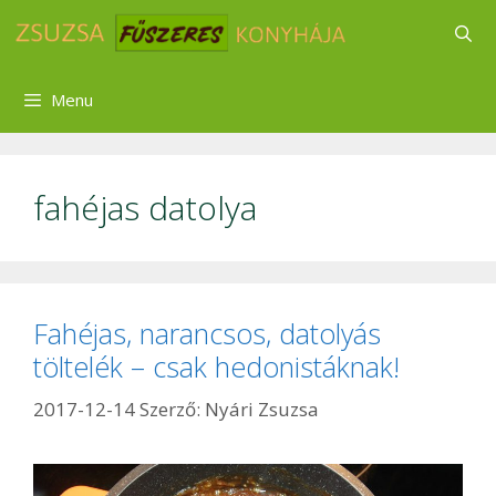
Kilépés
a
tartalomba
Menu
fahéjas datolya
Fahéjas, narancsos, datolyás
töltelék – csak hedonistáknak!
2017-12-14
Szerző:
Nyári Zsuzsa