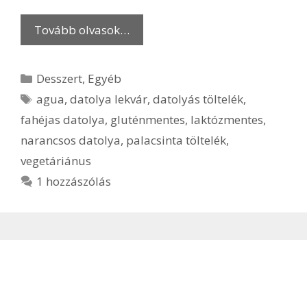
Tovább olvasok…
Kategória
Desszert
,
Egyéb
Címkék
agua
,
datolya lekvár
,
datolyás töltelék
,
fahéjas datolya
,
gluténmentes
,
laktózmentes
,
narancsos datolya
,
palacsinta töltelék
,
vegetáriánus
1 hozzászólás