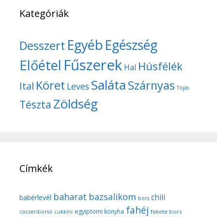
Kategóriák
Egyéb
Egészség
Desszert
Fűszerek
Előétel
Húsfélék
Hal
Saláta
Köret
Szárnyas
Ital
Leves
Tojás
Zöldség
Tészta
Címkék
baharat
bazsalikom
chili
babérlevél
bors
fahéj
egyiptomi konyha
fekete bors
csicseriborsó
cukkíni