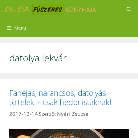
Kilépés
a
tartalomba
Menu
datolya lekvár
Fahéjas, narancsos, datolyás
töltelék – csak hedonistáknak!
2017-12-14
Szerző:
Nyári Zsuzsa