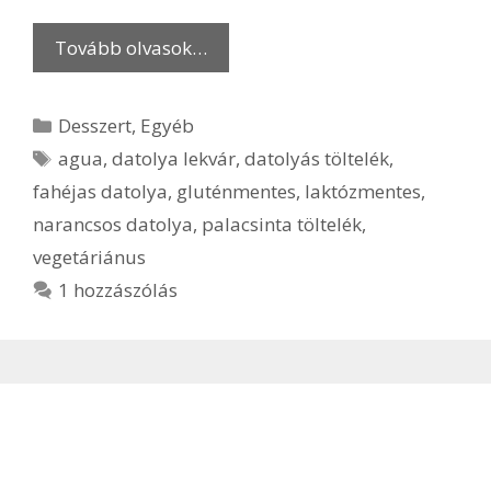
Tovább olvasok…
Kategória
Desszert
,
Egyéb
Címkék
agua
,
datolya lekvár
,
datolyás töltelék
,
fahéjas datolya
,
gluténmentes
,
laktózmentes
,
narancsos datolya
,
palacsinta töltelék
,
vegetáriánus
1 hozzászólás