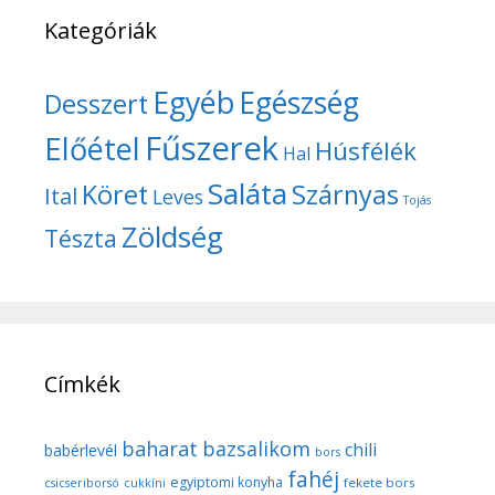
Kategóriák
Egyéb
Egészség
Desszert
Fűszerek
Előétel
Húsfélék
Hal
Saláta
Köret
Szárnyas
Ital
Leves
Tojás
Zöldség
Tészta
Címkék
baharat
bazsalikom
chili
babérlevél
bors
fahéj
egyiptomi konyha
fekete bors
csicseriborsó
cukkíni