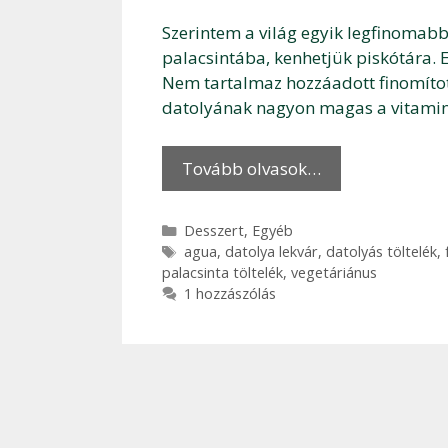
Szerintem a világ egyik legfinomabb 
palacsintába, kenhetjük piskótára. 
Nem tartalmaz hozzáadott finomított
datolyának nagyon magas a vitamin
Tovább olvasok…
Kategória
Desszert
,
Egyéb
Címkék
agua
,
datolya lekvár
,
datolyás töltelék
,
palacsinta töltelék
,
vegetáriánus
1 hozzászólás