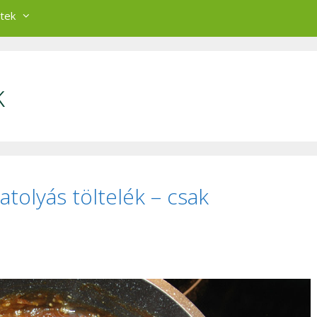
tek
k
atolyás töltelék – csak