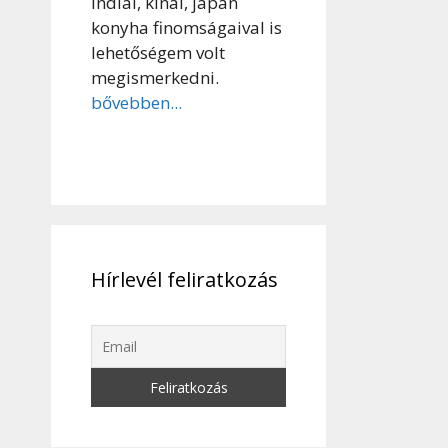
indiai, kínai, japán
konyha finomságaival is
lehetőségem volt
megismerkedni.
bővebben...
Hírlevél feliratkozás