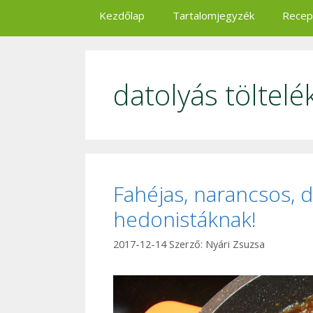
Kezdőlap
Tartalomjegyzék
Recep
datolyás töltelé
Fahéjas, narancsos, d
hedonistáknak!
2017-12-14
Szerző:
Nyári Zsuzsa