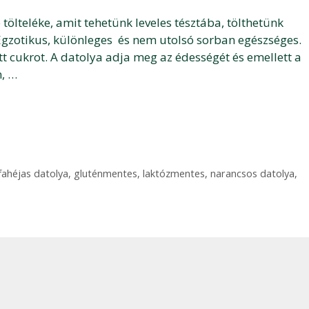
tölteléke, amit tehetünk leveles tésztába, tölthetünk
Egzotikus, különleges és nem utolsó sorban egészséges.
 cukrot. A datolya adja meg az édességét és emellett a
, …
fahéjas datolya
,
gluténmentes
,
laktózmentes
,
narancsos datolya
,