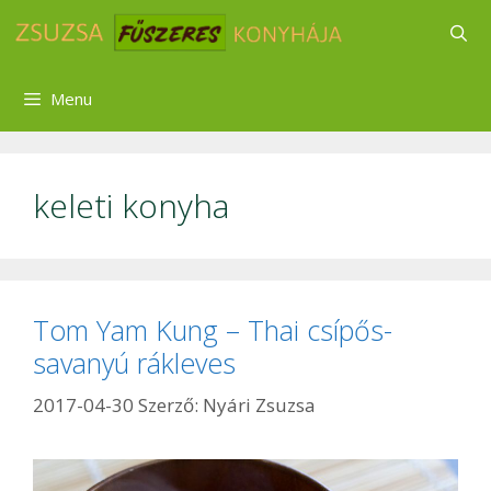
Kilépés
a
tartalomba
Menu
keleti konyha
Tom Yam Kung – Thai csípős-
savanyú rákleves
2017-04-30
Szerző:
Nyári Zsuzsa