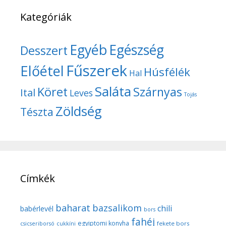
Kategóriák
Egyéb
Egészség
Desszert
Fűszerek
Előétel
Húsfélék
Hal
Saláta
Köret
Szárnyas
Ital
Leves
Tojás
Zöldség
Tészta
Címkék
baharat
bazsalikom
chili
babérlevél
bors
fahéj
egyiptomi konyha
fekete bors
csicseriborsó
cukkíni