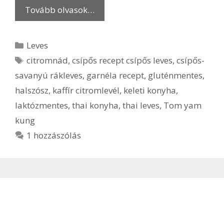
Tovább olvasok…
Kategória
Leves
Címkék
citromnád
,
csípős recept csípős leves
,
csípős-
savanyú rákleves
,
garnéla recept
,
gluténmentes
,
halszósz
,
kaffír citromlevél
,
keleti konyha
,
laktózmentes
,
thai konyha
,
thai leves
,
Tom yam
kung
1 hozzászólás