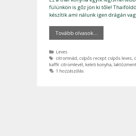
fülünkön is gőz jön ki tőle! Thaifö
készítik ami nálunk igen drágán vag
Tovább olvasok…
Kategória
Leves
Címkék
citromnád
,
csípős recept csípős leves
,
kaffír citromlevél
,
keleti konyha
,
laktózmen
1 hozzászólás