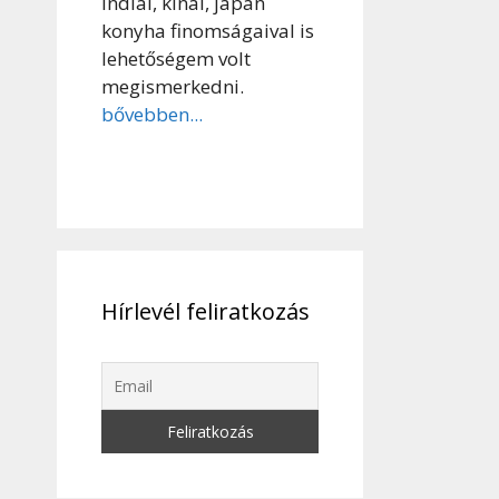
indiai, kínai, japán
konyha finomságaival is
lehetőségem volt
megismerkedni.
bővebben...
Hírlevél feliratkozás