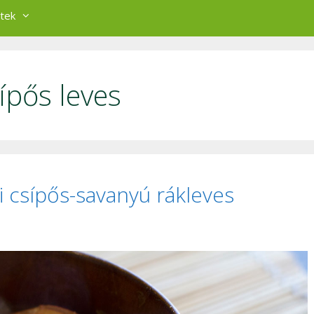
tek
ípős leves
 csípős-savanyú rákleves