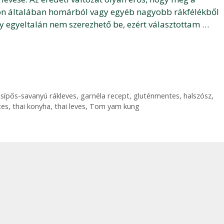
ldön általában homárból vagy egyéb nagyobb rákfélékből
y egyeltalán nem szerezhető be, ezért választottam …
csípős-savanyú rákleves
,
garnéla recept
,
gluténmentes
,
halszósz
,
tes
,
thai konyha
,
thai leves
,
Tom yam kung