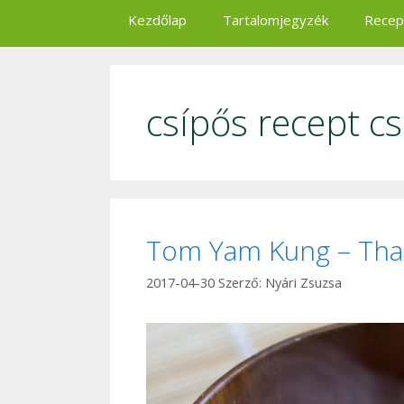
Kezdőlap
Tartalomjegyzék
Recep
csípős recept cs
Tom Yam Kung – Thai
2017-04-30
Szerző:
Nyári Zsuzsa