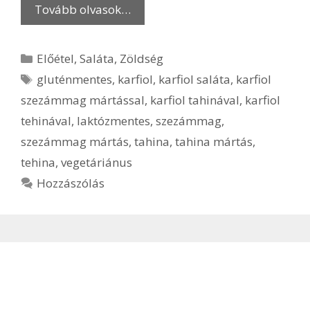
Tovább olvasok…
Kategória
Előétel
,
Saláta
,
Zöldség
Címkék
gluténmentes
,
karfiol
,
karfiol saláta
,
karfiol
szezámmag mártással
,
karfiol tahinával
,
karfiol
tehinával
,
laktózmentes
,
szezámmag
,
szezámmag mártás
,
tahina
,
tahina mártás
,
tehina
,
vegetáriánus
Hozzászólás