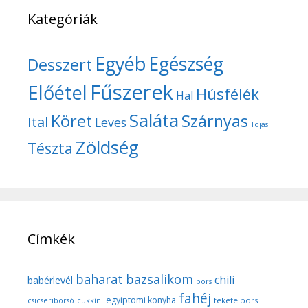
Kategóriák
Egyéb
Egészség
Desszert
Fűszerek
Előétel
Húsfélék
Hal
Saláta
Köret
Szárnyas
Ital
Leves
Tojás
Zöldség
Tészta
Címkék
baharat
bazsalikom
chili
babérlevél
bors
fahéj
egyiptomi konyha
fekete bors
csicseriborsó
cukkíni