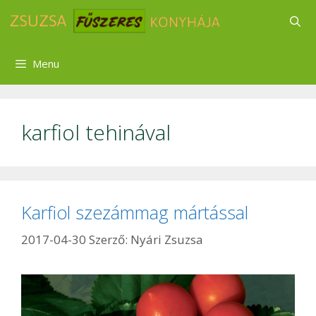
Kilépés
a
tartalomba
Menu
karfiol tehinával
Karfiol szezámmag mártással
2017-04-30
Szerző:
Nyári Zsuzsa