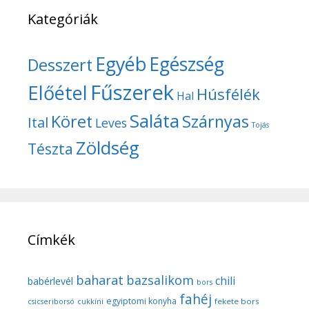
Kategóriák
Egyéb
Egészség
Desszert
Fűszerek
Előétel
Húsfélék
Hal
Saláta
Köret
Szárnyas
Ital
Leves
Tojás
Zöldség
Tészta
Címkék
baharat
bazsalikom
chili
babérlevél
bors
fahéj
egyiptomi konyha
fekete bors
csicseriborsó
cukkíni