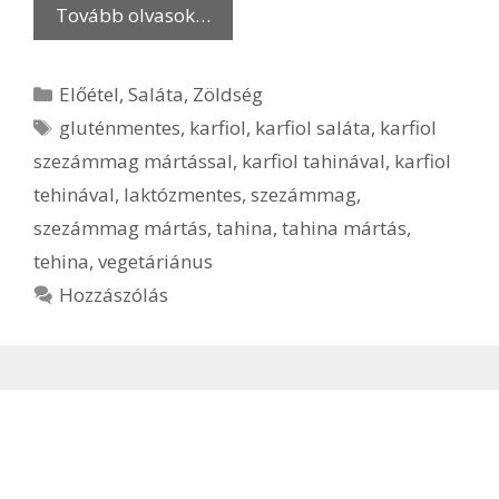
Tovább olvasok…
Kategória
Előétel
,
Saláta
,
Zöldség
Címkék
gluténmentes
,
karfiol
,
karfiol saláta
,
karfiol
szezámmag mártással
,
karfiol tahinával
,
karfiol
tehinával
,
laktózmentes
,
szezámmag
,
szezámmag mártás
,
tahina
,
tahina mártás
,
tehina
,
vegetáriánus
Hozzászólás