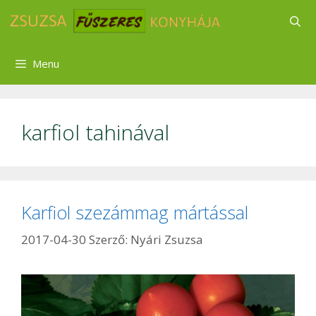
Kilépés
a
tartalomba
Menu
karfiol tahinával
Karfiol szezámmag mártással
2017-04-30
Szerző:
Nyári Zsuzsa