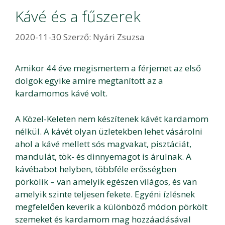
Kávé és a fűszerek
2020-11-30
Szerző:
Nyári Zsuzsa
Amikor 44 éve megismertem a férjemet az első
dolgok egyike amire megtanított az a
kardamomos kávé volt.
A Közel-Keleten nem készítenek kávét kardamom
nélkül. A kávét olyan üzletekben lehet vásárolni
ahol a kávé mellett sós magvakat, pisztáciát,
mandulát, tök- és dinnyemagot is árulnak. A
kávébabot helyben, többféle erősségben
pörkölik – van amelyik egészen világos, és van
amelyik szinte teljesen fekete. Egyéni ízlésnek
megfelelően keverik a különböző módon pörkölt
szemeket és kardamom mag hozzáadásával