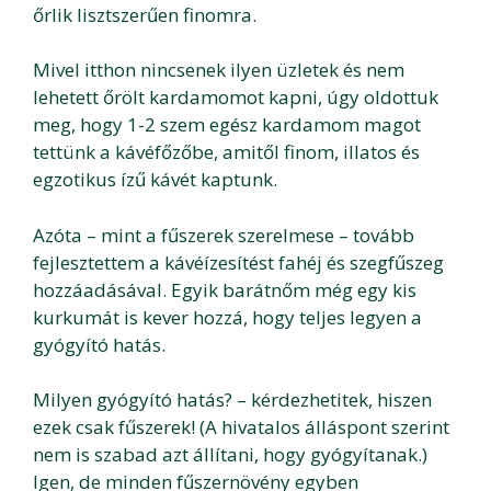
őrlik lisztszerűen finomra.
Mivel itthon nincsenek ilyen üzletek és nem
lehetett őrölt kardamomot kapni, úgy oldottuk
meg, hogy 1-2 szem egész kardamom magot
tettünk a kávéfőzőbe, amitől finom, illatos és
egzotikus ízű kávét kaptunk.
Azóta – mint a fűszerek szerelmese – tovább
fejlesztettem a kávéízesítést fahéj és szegfűszeg
hozzáadásával. Egyik barátnőm még egy kis
kurkumát is kever hozzá, hogy teljes legyen a
gyógyító hatás.
Milyen gyógyító hatás? – kérdezhetitek, hiszen
ezek csak fűszerek! (A hivatalos álláspont szerint
nem is szabad azt állítani, hogy gyógyítanak.)
Igen, de minden fűszernövény egyben