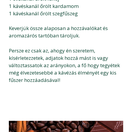
1 kávéskanál őrölt kardamom
1 kávéskanál őrölt szegfűszeg
Keverjük össze alaposan a hozzávalókat és
aromazárós tartóban tároljuk.
Persze ez csak az, ahogy én szeretem,
kísérletezzetek, adjatok hozzá mást is vagy
változtassatok az arányokon, a fő hogy tegyétek
még élvezetesebbé a kávézás élményét egy kis
fűszer hozzáadásával!