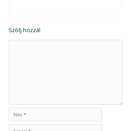
Szólj hozzá!
Hozzászólás
Név
Email