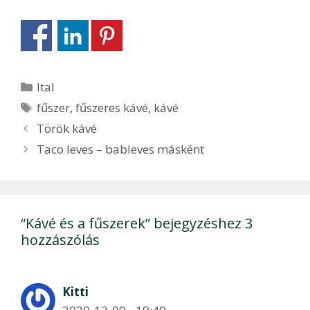
Kategória
Ital
Címkék
fűszer
,
fűszeres kávé
,
kávé
Bejegyzés
Török kávé
navigáció
Taco leves – bableves másként
“Kávé és a fűszerek” bejegyzéshez 3
hozzászólás
Kitti