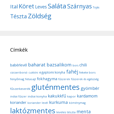
Saláta
Köret
Szárnyas
Ital
Leves
Tojás
Zöldség
Tészta
Címkék
baharat
bazsalikom
chili
babérlevél
bors
fahéj
egyiptomi konyha
fekete bors
csicseriborsó
cukkíni
fokhagyma
fenyőmag
fetasajt
fűszerek
fűszerek és egészség
gluténmentes
gyömbér
fűszerkeverék
kakukkfű
kardamom
indiai konyha
kapor
indiai fűszer
kurkuma
koriander
koriander levél
köménymag
laktózmentes
menta
leveles tészta