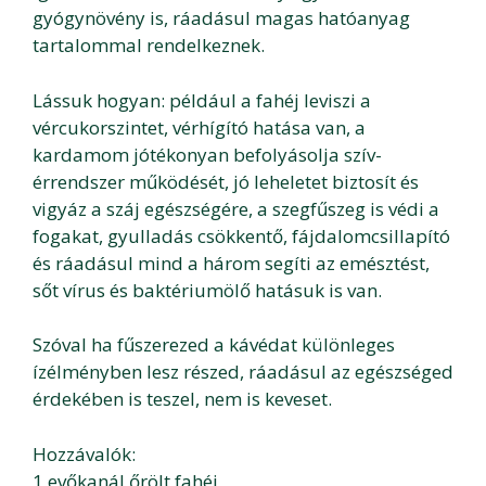
gyógynövény is, ráadásul magas hatóanyag
tartalommal rendelkeznek.
Lássuk hogyan: például a fahéj leviszi a
vércukorszintet, vérhígító hatása van, a
kardamom jótékonyan befolyásolja szív-
érrendszer működését, jó leheletet biztosít és
vigyáz a száj egészségére, a szegfűszeg is védi a
fogakat, gyulladás csökkentő, fájdalomcsillapító
és ráadásul mind a három segíti az emésztést,
sőt vírus és baktériumölő hatásuk is van.
Szóval ha fűszerezed a kávédat különleges
ízélményben lesz részed, ráadásul az egészséged
érdekében is teszel, nem is keveset.
Hozzávalók:
1 evőkanál őrölt fahéj