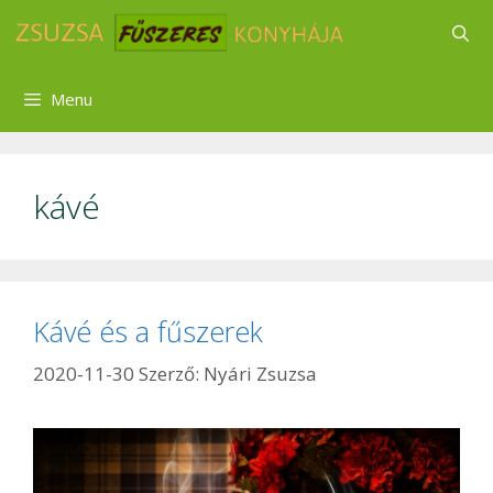
Kilépés
a
tartalomba
Menu
kávé
Kávé és a fűszerek
2020-11-30
Szerző:
Nyári Zsuzsa