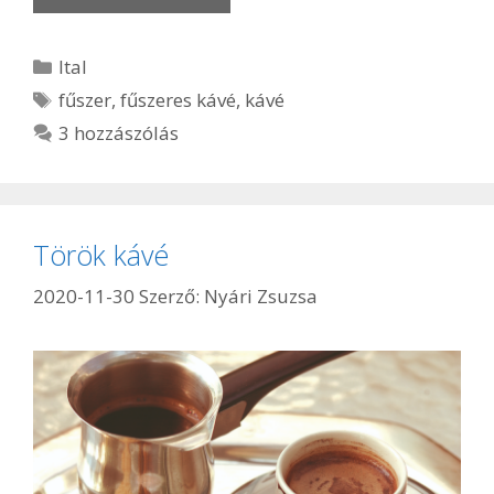
Kategória
Ital
Címkék
fűszer
,
fűszeres kávé
,
kávé
3 hozzászólás
Török kávé
2020-11-30
Szerző:
Nyári Zsuzsa