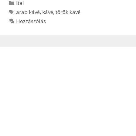
Kategória
Ital
Címkék
arab kávé
,
kávé
,
török kávé
Hozzászólás