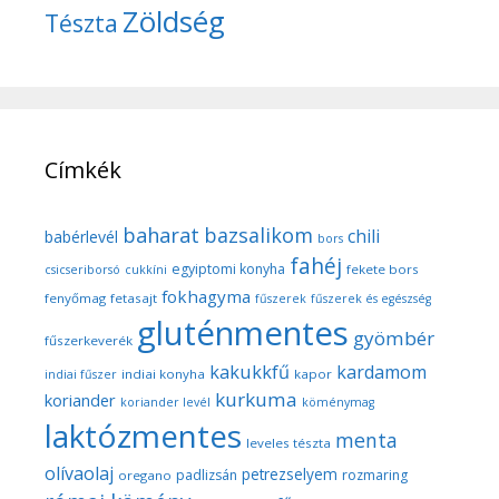
Zöldség
Tészta
Címkék
baharat
bazsalikom
chili
babérlevél
bors
fahéj
egyiptomi konyha
fekete bors
csicseriborsó
cukkíni
fokhagyma
fenyőmag
fetasajt
fűszerek
fűszerek és egészség
gluténmentes
gyömbér
fűszerkeverék
kakukkfű
kardamom
indiai konyha
kapor
indiai fűszer
kurkuma
koriander
koriander levél
köménymag
laktózmentes
menta
leveles tészta
olívaolaj
petrezselyem
padlizsán
rozmaring
oregano