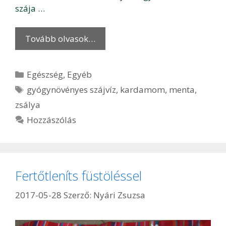
szája …
Tovább olvasok…
Kategória
Egészség
,
Egyéb
Címkék
gyógynövényes szájvíz
,
kardamom
,
menta
,
zsálya
Hozzászólás
Fertőtleníts füstöléssel
2017-05-28
Szerző:
Nyári Zsuzsa