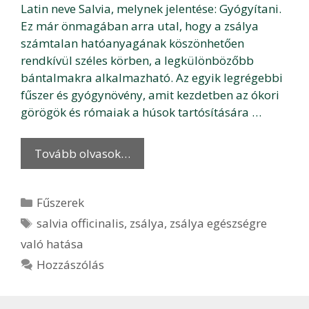
Latin neve Salvia, melynek jelentése: Gyógyítani.
Ez már önmagában arra utal, hogy a zsálya
számtalan hatóanyagának köszönhetően
rendkívül széles körben, a legkülönbözőbb
bántalmakra alkalmazható. Az egyik legrégebbi
fűszer és gyógynövény, amit kezdetben az ókori
görögök és rómaiak a húsok tartósítására …
Tovább olvasok…
Kategória
Fűszerek
Címkék
salvia officinalis
,
zsálya
,
zsálya egészségre
való hatása
Hozzászólás