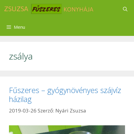
Kilépés
a
tartalomba
Menu
zsálya
Fűszeres – gyógynövényes szájvíz
házilag
2019-03-26
Szerző:
Nyári Zsuzsa