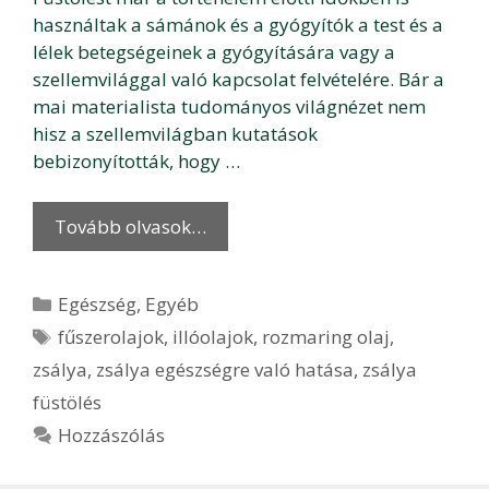
használtak a sámánok és a gyógyítók a test és a
lélek betegségeinek a gyógyítására vagy a
szellemvilággal való kapcsolat felvételére. Bár a
mai materialista tudományos világnézet nem
hisz a szellemvilágban kutatások
bebizonyították, hogy …
Tovább olvasok…
Kategória
Egészség
,
Egyéb
Címkék
fűszerolajok
,
illóolajok
,
rozmaring olaj
,
zsálya
,
zsálya egészségre való hatása
,
zsálya
füstölés
Hozzászólás