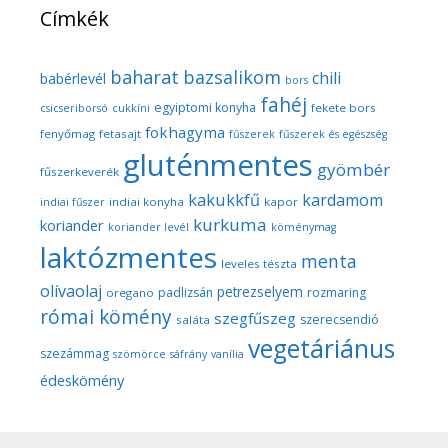
Címkék
baharat
bazsalikom
chili
babérlevél
bors
fahéj
egyiptomi konyha
fekete bors
csicseriborsó
cukkíni
fokhagyma
fenyőmag
fetasajt
fűszerek
fűszerek és egészség
gluténmentes
gyömbér
fűszerkeverék
kakukkfű
kardamom
indiai konyha
kapor
indiai fűszer
kurkuma
koriander
koriander levél
köménymag
laktózmentes
menta
leveles tészta
olívaolaj
petrezselyem
padlizsán
rozmaring
oregano
római kömény
szegfűszeg
szerecsendió
saláta
vegetáriánus
szezámmag
szömörce
sáfrány
vanília
édeskömény