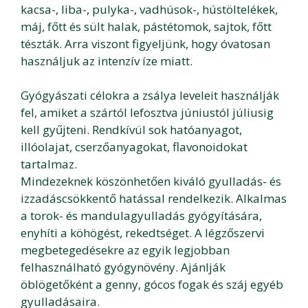
kacsa-, liba-, pulyka-, vadhúsok-, hústöltelékek,
máj, főtt és sült halak, pástétomok, sajtok, főtt
tészták. Arra viszont figyeljünk, hogy óvatosan
használjuk az intenzív íze miatt.
Gyógyászati célokra a zsálya leveleit használják
fel, amiket a szártól lefosztva júniustól júliusig
kell gyűjteni. Rendkívül sok hatóanyagot,
illóolajat, cserzőanyagokat, flavonoidokat
tartalmaz.
Mindezeknek köszönhetően kiváló gyulladás- és
izzadáscsökkentő hatással rendelkezik. Alkalmas
a torok- és mandulagyulladás gyógyítására,
enyhíti a köhögést, rekedtséget. A légzőszervi
megbetegedésekre az egyik legjobban
felhasználható gyógynövény. Ajánlják
öblögetőként a genny, gócos fogak és száj egyéb
gyulladásaira.