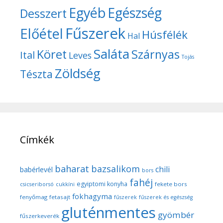
Egyéb
Egészség
Desszert
Fűszerek
Előétel
Húsfélék
Hal
Saláta
Köret
Szárnyas
Ital
Leves
Tojás
Zöldség
Tészta
Címkék
baharat
bazsalikom
chili
babérlevél
bors
fahéj
egyiptomi konyha
fekete bors
csicseriborsó
cukkíni
fokhagyma
fenyőmag
fetasajt
fűszerek
fűszerek és egészség
gluténmentes
gyömbér
fűszerkeverék