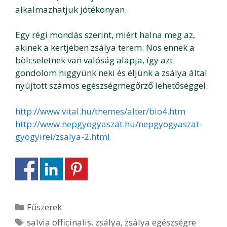
alkalmazhatjuk jótékonyan.
Egy régi mondás szerint, miért halna meg az,
akinek a kertjében zsálya terem. Nos ennek a
bölcseletnek van valóság alapja, így azt
gondolom higgyünk neki és éljünk a zsálya által
nyújtott számos egészségmegőrző lehetőséggel.
http://www.vital.hu/themes/alter/bio4.htm
http://www.nepgyogyaszat.hu/nepgyogyaszat-
gyogyirei/zsalya-2.html
Kategória
Fűszerek
Címkék
salvia officinalis
,
zsálya
,
zsálya egészségre