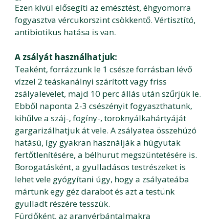
Ezen kívül elősegíti az emésztést, éhgyomorra
fogyasztva vércukorszint csökkentő. Vértisztító,
antibiotikus hatása is van.
A zsályát használhatjuk:
Teaként, forrázzunk le 1 csésze forrásban lévő
vízzel 2 teáskanálnyi szárított vagy friss
zsályalevelet, majd 10 perc állás után szűrjük le.
Ebből naponta 2-3 csészényit fogyaszthatunk,
kihűlve a száj-, fogíny-, toroknyálkahártyáját
gargarizálhatjuk át vele. A zsályatea összehúzó
hatású, így gyakran használják a húgyutak
fertőtlenítésére, a bélhurut megszüntetésére is.
Borogatásként, a gyulladásos testrészeket is
lehet vele gyógyítani úgy, hogy a zsályateába
mártunk egy géz darabot és azt a testünk
gyulladt részére tesszük.
Fürdőként, az aranyérbántalmakra