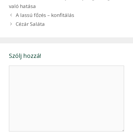
való hatása
Bejegyzés
A lassú főzés – konfitálás
navigáció
Cézár Saláta
Szólj hozzá!
Hozzászólás