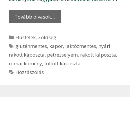
Tovább olvasok…
Kategória
Húsfélék
,
Zöldség
Címkék
gluténmentes
,
kapor
,
laktózmentes
,
nyári
rakott káposzta
,
petrezselyem
,
rakott káposzta
,
római kömény
,
töltött káposzta
Hozzászólás