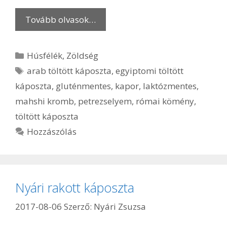
Tovább olvasok…
Kategória
Húsfélék
,
Zöldség
Címkék
arab töltött káposzta
,
egyiptomi töltött
káposzta
,
gluténmentes
,
kapor
,
laktózmentes
,
mahshi kromb
,
petrezselyem
,
római kömény
,
töltött káposzta
Hozzászólás
Nyári rakott káposzta
2017-08-06
Szerző:
Nyári Zsuzsa