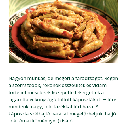
Nagyon munkás, de megéri a fáradtságot. Régen
a szomszédok, rokonok összeültek és vidám
történet mesélések közepette tekergették a
cigaretta vékonyságú töltött káposztákat. Estére
mindenki nagy, tele fazékkal tért haza. A
káposzta szélhajtó hatását megelőzhetjük, ha jó
sok római köménnyel (kiváló …