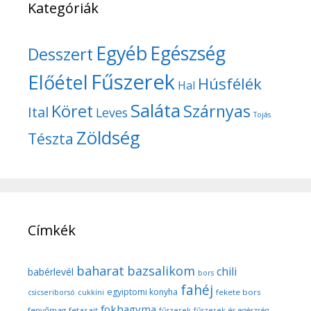
Kategóriák
Egyéb
Egészség
Desszert
Fűszerek
Előétel
Húsfélék
Hal
Saláta
Köret
Szárnyas
Ital
Leves
Tojás
Zöldség
Tészta
Címkék
baharat
bazsalikom
chili
babérlevél
bors
fahéj
egyiptomi konyha
fekete bors
csicseriborsó
cukkíni
fokhagyma
fenyőmag
fetasajt
fűszerek
fűszerek és egészség