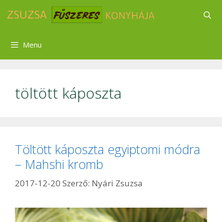
Kilépés
a
tartalomba
Menu
töltött káposzta
Töltött káposzta egyiptomi módra
– Mahshi kromb
2017-12-20
Szerző:
Nyári Zsuzsa