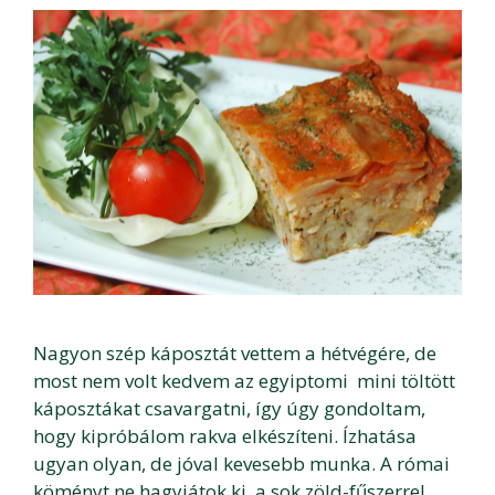
Nagyon szép káposztát vettem a hétvégére, de
most nem volt kedvem az egyiptomi mini töltött
káposztákat csavargatni, így úgy gondoltam,
hogy kipróbálom rakva elkészíteni. Ízhatása
ugyan olyan, de jóval kevesebb munka. A római
köményt ne hagyjátok ki, a sok zöld-fűszerrel …